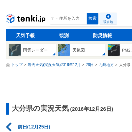
tenki.jp
検索
現在地
天気予報
観測
防災情報
雨雲レーダー
天気図
PM2
トップ
過去天気(実況天気)2016年12月
26日
九州地方
大分県
大分県の実況天気
(2016年12月26日)
前日(12月25日)