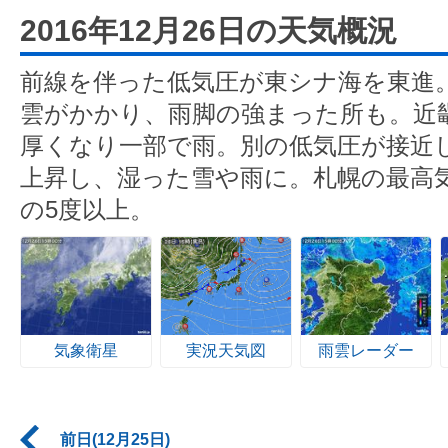
2016年12月26日の天気概況
前線を伴った低気圧が東シナ海を東進
雲がかかり、雨脚の強まった所も。近
厚くなり一部で雨。別の低気圧が接近
上昇し、湿った雪や雨に。札幌の最高気
の5度以上。
気象衛星
実況天気図
雨雲レーダー
前日(12月25日)