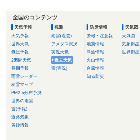
全国のコンテンツ
天気予報
観測
防災情報
天気図
天気予報
雨雲(過去)
警報・注意報
天気図
世界天気
アメダス実況
地震情報
気象衛星
気圧予報
実況天気
津波情報
世界衛星
2週間天気
過去天気
火山情報
長期予報
雷(実況)
台風情報
雨雲レーダー
知る防災
積雪マップ
PM2.5分布予測
世界の雨雲
雷(予報)
道路気象
黄砂情報