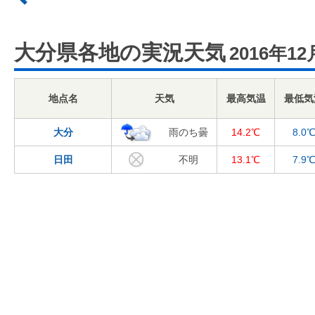
大分県各地の実況天気
2016年12
地点名
天気
最高気温
最低気
大分
雨のち曇
14.2℃
8.0
日田
不明
13.1℃
7.9