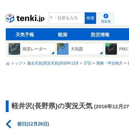
tenki.jp
検索
現在地
天気予報
観測
防災情報
雨雲レーダー
天気図
PM2
トップ
過去天気(実況天気)2016年12月
27日
関東・甲信地方
軽井沢(長野県)の実況天気
(2016年12月2
前日(12月26日)