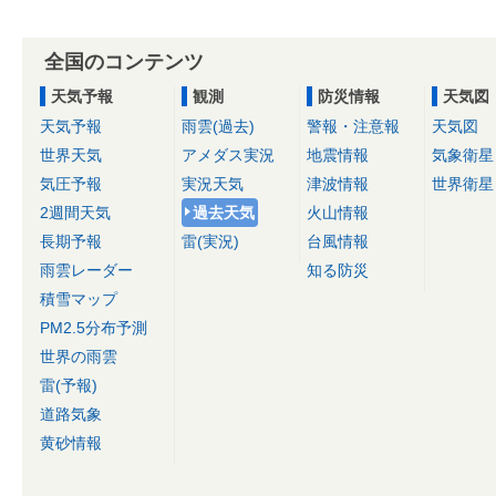
全国のコンテンツ
天気予報
観測
防災情報
天気図
天気予報
雨雲(過去)
警報・注意報
天気図
世界天気
アメダス実況
地震情報
気象衛星
気圧予報
実況天気
津波情報
世界衛星
2週間天気
過去天気
火山情報
長期予報
雷(実況)
台風情報
雨雲レーダー
知る防災
積雪マップ
PM2.5分布予測
世界の雨雲
雷(予報)
道路気象
黄砂情報