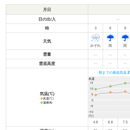
月日
日の出/入
---
時
3
6
9
天気
みぞれ
雨
雨
雲量
---
---
---
雲底高度
---
---
---
2
朝までの最低気温
気温(℃)
4.6
6.8
7.5