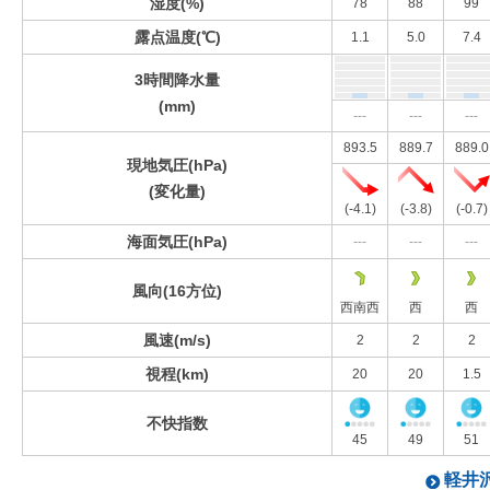
湿度(%)
78
88
99
露点温度(℃)
1.1
5.0
7.4
3時間降水量
(mm)
---
---
---
893.5
889.7
889.0
現地気圧(hPa)
(変化量)
(-4.1)
(-3.8)
(-0.7)
海面気圧(hPa)
---
---
---
風向(16方位)
西南西
西
西
風速(m/s)
2
2
2
視程(km)
20
20
1.5
不快指数
45
49
51
軽井沢