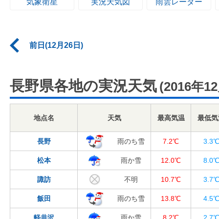
気象衛星
実況天気図
雨雲レーダー
前日(12月26日)
長野県各地の実況天気
(2016年1
地点名
天気
最高気温
最低気
長野
雨のち雪
7.2℃
3.3
松本
雨か雪
12.0℃
8.0
諏訪
不明
10.7℃
3.7
飯田
雨のち雪
13.8℃
4.5
軽井沢
雨か雪
8.2℃
2.7