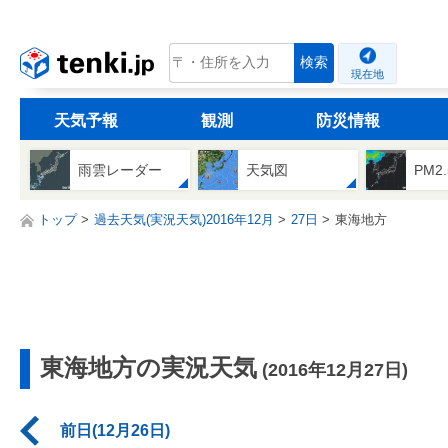
tenki.jp
検索
現在地
天気予報
観測
防災情報
雨雲レーダー
天気図
PM2
トップ
過去天気(実況天気)2016年12月
27日
東海地方
東海地方の実況天気
(2016年12月27日)
前日(12月26日)