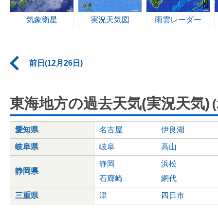
気象衛星
実況天気図
雨雲レーダー
前日(12月26日)
東海地方の過去天気(実況天気)
愛知県
名古屋
伊良湖
岐阜県
岐阜
高山
静岡
浜松
静岡県
石廊崎
網代
三重県
津
四日市