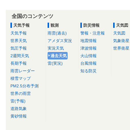
全国のコンテンツ
天気予報
観測
防災情報
天気図
天気予報
雨雲(過去)
警報・注意報
天気図
世界天気
アメダス実況
地震情報
気象衛星
気圧予報
実況天気
津波情報
世界衛星
2週間天気
過去天気
火山情報
長期予報
雷(実況)
台風情報
雨雲レーダー
知る防災
積雪マップ
PM2.5分布予測
世界の雨雲
雷(予報)
道路気象
黄砂情報