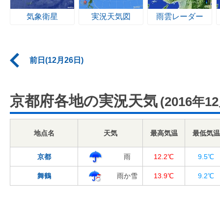
気象衛星
実況天気図
雨雲レーダー
前日(12月26日)
京都府各地の実況天気
(2016年1
地点名
天気
最高気温
最低気温
京都
雨
12.2℃
9.5℃
舞鶴
雨か雪
13.9℃
9.2℃