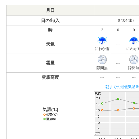
月日
日の出/入
07:04(出)
時
3
6
9
天気
---
にわか雨
にわか
雲量
---
隙間無
隙間
雲底高度
---
---
---
9
朝までの最低気温
気温(℃)