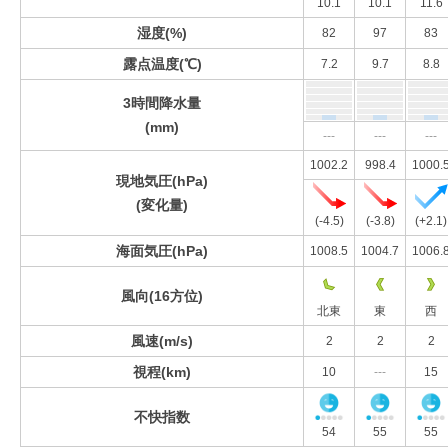
10.1
10.1
11.6
湿度(%)
82
97
83
露点温度(℃)
7.2
9.7
8.8
3時間降水量
(mm)
---
---
---
1002.2
998.4
1000.
現地気圧(hPa)
(変化量)
(-4.5)
(-3.8)
(+2.1)
海面気圧(hPa)
1008.5
1004.7
1006.
風向(16方位)
北東
東
西
風速(m/s)
2
2
2
視程(km)
10
---
15
不快指数
54
55
55