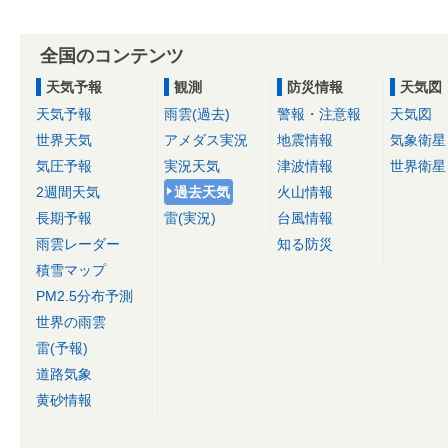
全国のコンテンツ
天気予報
観測
防災情報
天気図
天気予報
雨雲(過去)
警報・注意報
天気図
世界天気
アメダス実況
地震情報
気象衛星
気圧予報
実況天気
津波情報
世界衛星
2週間天気
過去天気
火山情報
長期予報
雷(実況)
台風情報
雨雲レーダー
知る防災
積雪マップ
PM2.5分布予測
世界の雨雲
雷(予報)
道路気象
黄砂情報