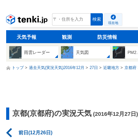
tenki.jp
検索
現在地
天気予報
観測
防災情報
雨雲レーダー
天気図
PM2
トップ
過去天気(実況天気)2016年12月
27日
近畿地方
京都府
京都(京都府)の実況天気
(2016年12月27日)
前日(12月26日)