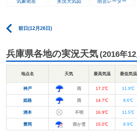
気象衛星
実況天気図
雨雲レーダー
前日(12月26日)
兵庫県各地の実況天気
(2016年1
地点名
天気
最高気温
最低気温
神戸
雨
17.2℃
11.9℃
姫路
雨
14.7℃
8.6℃
洲本
不明
16.9℃
11.5℃
豊岡
雨か雪
15.0℃
8.9℃