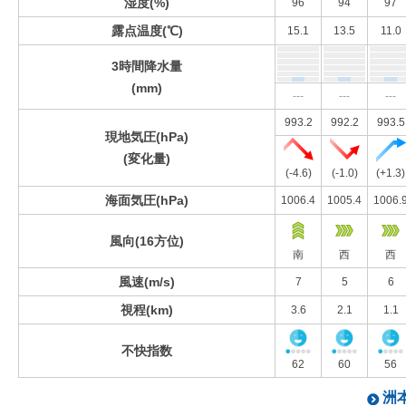
湿度(%)
96
94
97
露点温度(℃)
15.1
13.5
11.0
3時間降水量
(mm)
---
---
---
993.2
992.2
993.5
現地気圧(hPa)
(変化量)
(-4.6)
(-1.0)
(+1.3)
海面気圧(hPa)
1006.4
1005.4
1006.
風向(16方位)
南
西
西
風速(m/s)
7
5
6
視程(km)
3.6
2.1
1.1
不快指数
62
60
56
洲本