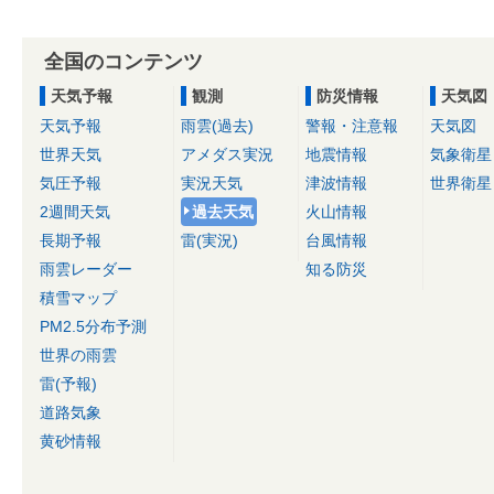
全国のコンテンツ
天気予報
観測
防災情報
天気図
天気予報
雨雲(過去)
警報・注意報
天気図
世界天気
アメダス実況
地震情報
気象衛星
気圧予報
実況天気
津波情報
世界衛星
2週間天気
過去天気
火山情報
長期予報
雷(実況)
台風情報
雨雲レーダー
知る防災
積雪マップ
PM2.5分布予測
世界の雨雲
雷(予報)
道路気象
黄砂情報