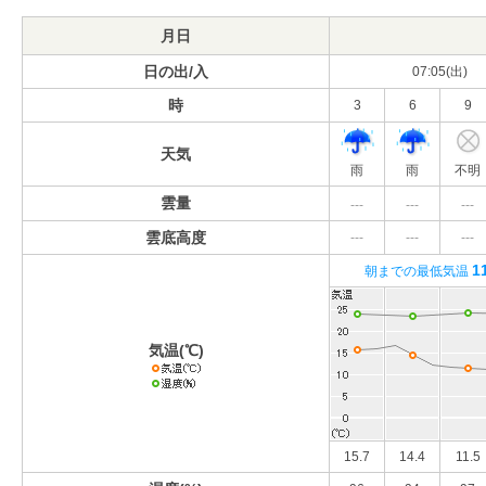
月日
日の出/入
07:05(出)
時
3
6
9
天気
雨
雨
不明
雲量
---
---
---
雲底高度
---
---
---
1
朝までの最低気温
気温(℃)
15.7
14.4
11.5