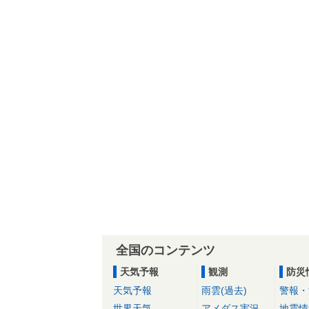
全国のコンテンツ
天気予報
観測
防災
天気予報
雨雲(過去)
警報・
世界天気
アメダス実況
地震情