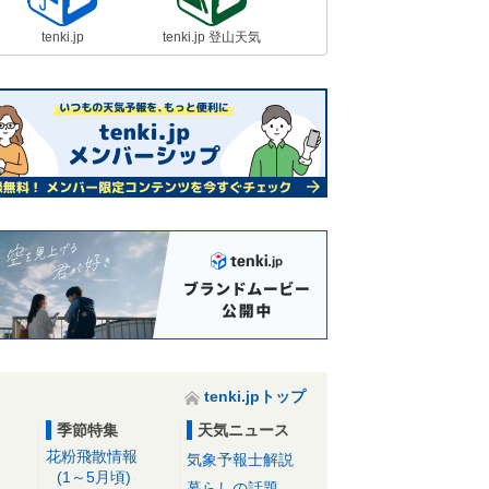
tenki.jp
tenki.jp 登山天気
tenki.jpトップ
季節特集
天気ニュース
花粉飛散情報
気象予報士解説
(1～5月頃)
暮らしの話題