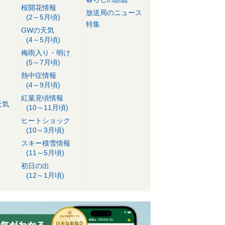
桜開花情報
放送局のニュース
(2～5月頃)
特集
GWの天気
(4～5月頃)
梅雨入り・明け
(5～7月頃)
熱中症情報
(4～9月頃)
紅葉見頃情報
天気
(10～11月頃)
ヒートショック
(10～3月頃)
スキー積雪情報
(11～5月頃)
初日の出
(12～1月頃)