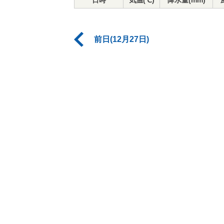
日時
気温(℃)
降水量(mm)
前日(12月27日)