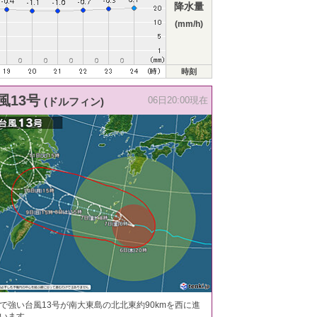
降水量
(mm/h)
時刻
風13号
(ドルフィン)
06日20:00現在
で強い台風13号が南大東島の北北東約90kmを西に進
います