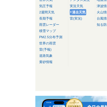
気圧予報
実況天気
津波情
2週間天気
過去天気
火山情
長期予報
雷(実況)
台風情
雨雲レーダー
知る防
積雪マップ
PM2.5分布予測
世界の雨雲
雷(予報)
道路気象
黄砂情報