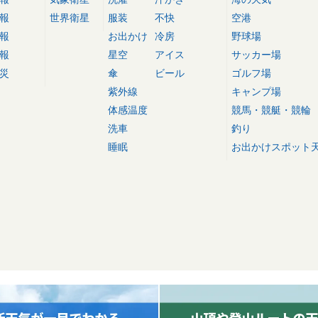
報
世界衛星
服装
不快
空港
報
お出かけ
冷房
野球場
報
星空
アイス
サッカー場
災
傘
ビール
ゴルフ場
紫外線
キャンプ場
体感温度
競馬・競艇・競輪
洗車
釣り
睡眠
お出かけスポット