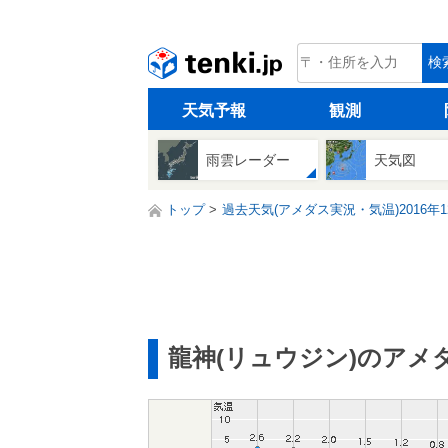
tenki.jp
検
天気予報
観測
雨雲レーダー
天気図
トップ
過去天気(アメダス実況・気温)2016年1
龍神(リュウジン)のアメ