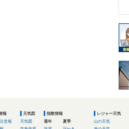
情報
天気図
指数情報
レジャー天気
注意報
天気図
通年
夏季
山の天気
報
気象衛星
洗濯
汗かき
海の天気