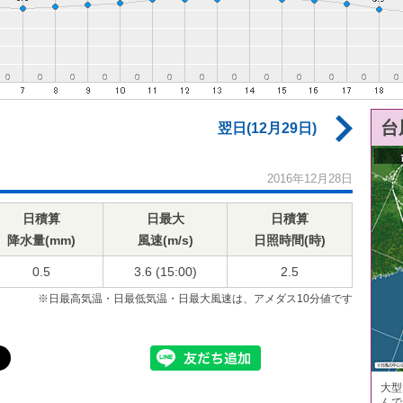
台
翌日(12月29日)
2016年12月28日
日積算
日最大
日積算
降水量(mm)
風速(m/s)
日照時間(時)
0.5
3.6 (15:00)
2.5
※日最高気温・日最低気温・日最大風速は、アメダス10分値です
大型
んで