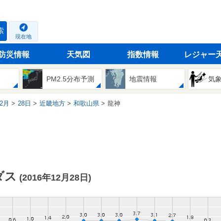
索
現在地
防災情報
天気図
指数情報
レジャー
PM2.5分布予測
地震情報
気
2月
28日
近畿地方
和歌山県
龍神
ダス
(2016年12月28日)