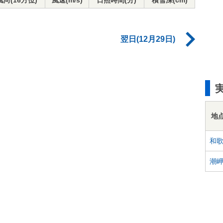
風向(16方位)
風速(m/s)
日照時間(分)
積雪深(cm)
翌日(12月29日)
地
和
潮