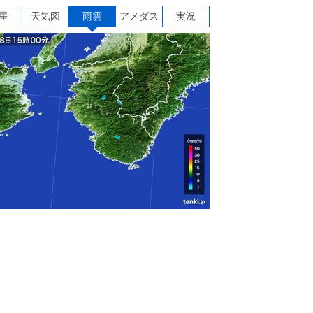
星
天気図
雨雲
アメダス
実況