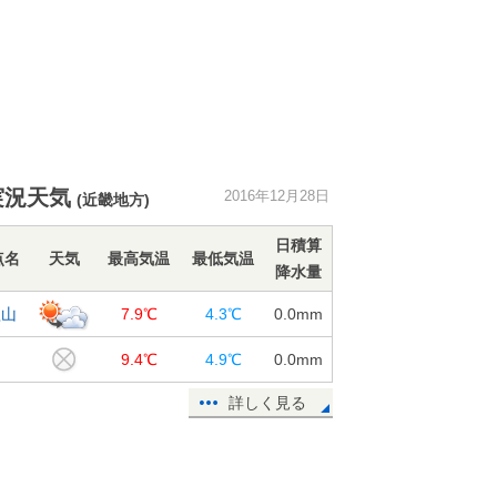
実況天気
2016年12月28日
(近畿地方)
日積算
点名
天気
最高気温
最低気温
降水量
歌山
7.9℃
4.3℃
0.0
mm
岬
9.4℃
4.9℃
0.0
mm
詳しく見る