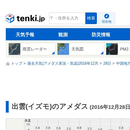
tenki.jp
検索
現在地
天気予報
観測
防災情報
雨雲レーダー
天気図
PM2
トップ
過去天気(アメダス実況・気温)2016年12月
28日
中国地
出雲(イズモ)のアメダス
(2016年12月28日