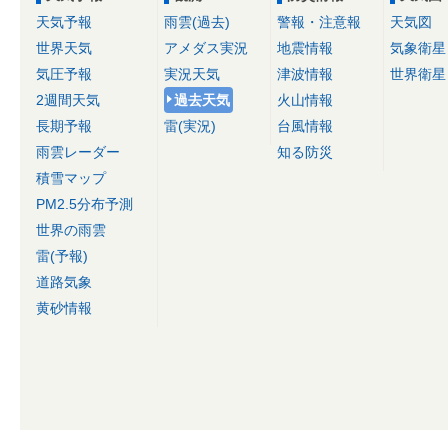
天気予報
雨雲(過去)
警報・注意報
天気図
世界天気
アメダス実況
地震情報
気象衛星
気圧予報
実況天気
津波情報
世界衛星
2週間天気
過去天気
火山情報
長期予報
雷(実況)
台風情報
雨雲レーダー
知る防災
積雪マップ
PM2.5分布予測
世界の雨雲
雷(予報)
道路気象
黄砂情報