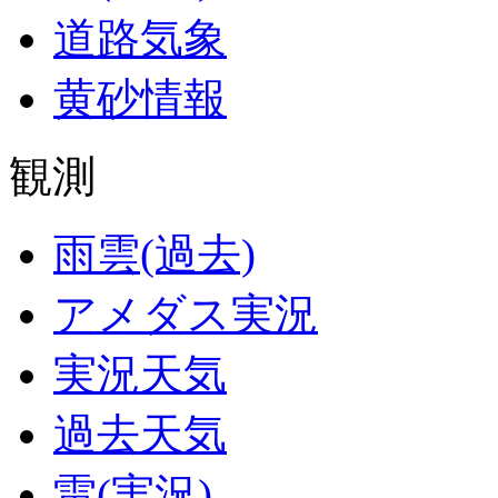
道路気象
黄砂情報
観測
雨雲(過去)
アメダス実況
実況天気
過去天気
雷(実況)