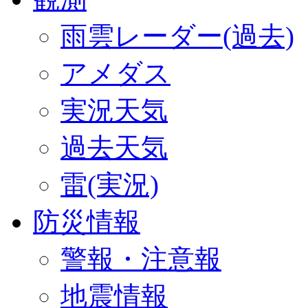
雨雲レーダー(過去)
アメダス
実況天気
過去天気
雷(実況)
防災情報
警報・注意報
地震情報