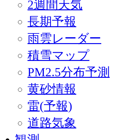
2週間天気
長期予報
雨雲レーダー
積雪マップ
PM2.5分布予測
黄砂情報
雷(予報)
道路気象
観測