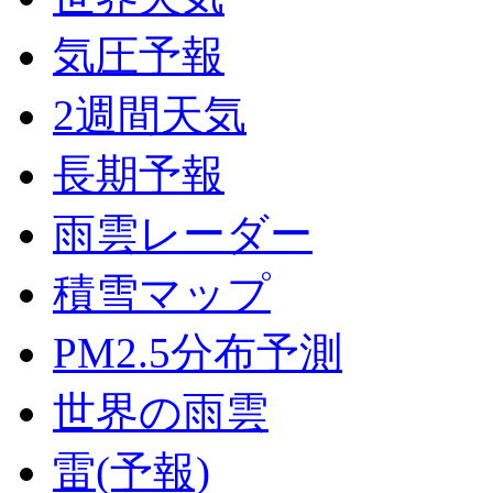
気圧予報
2週間天気
長期予報
雨雲レーダー
積雪マップ
PM2.5分布予測
世界の雨雲
雷(予報)