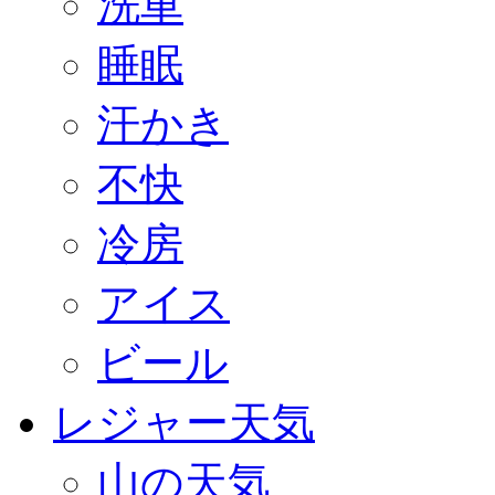
洗車
睡眠
汗かき
不快
冷房
アイス
ビール
レジャー天気
山の天気