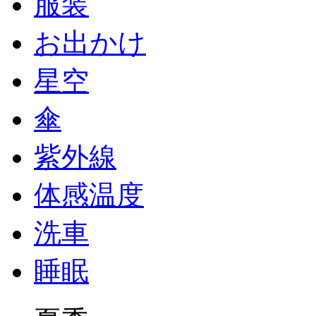
服装
お出かけ
星空
傘
紫外線
体感温度
洗車
睡眠