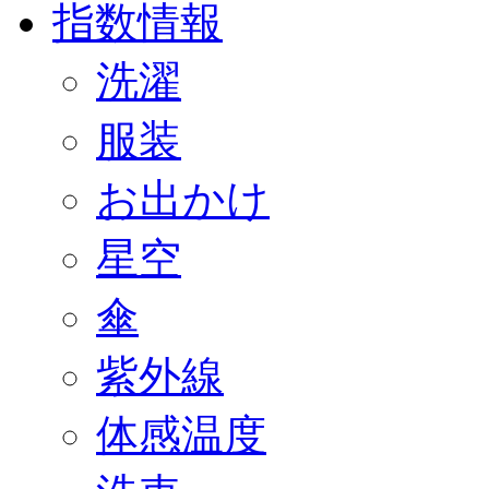
指数情報
洗濯
服装
お出かけ
星空
傘
紫外線
体感温度