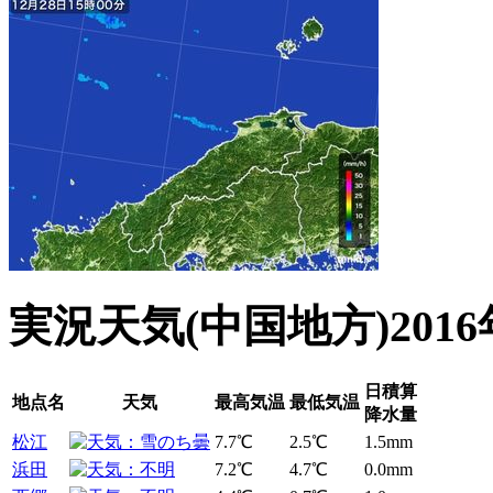
実況天気
(中国地方)
201
日積算
地点名
天気
最高気温
最低気温
降水量
松江
7.7℃
2.5℃
1.5
mm
浜田
7.2℃
4.7℃
0.0
mm