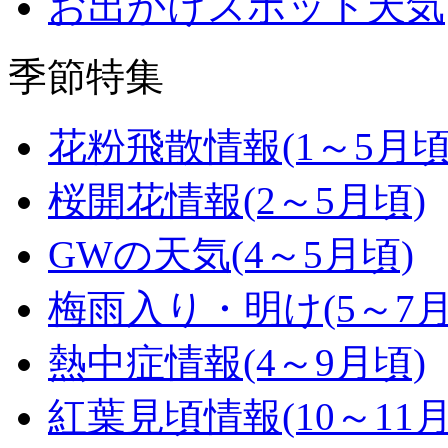
お出かけスポット天気
季節特集
花粉飛散情報
(1～5月頃
桜開花情報
(2～5月頃)
GWの天気
(4～5月頃)
梅雨入り・明け
(5～7
熱中症情報
(4～9月頃)
紅葉見頃情報
(10～11