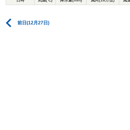
日時
気温(℃)
降水量(mm)
風向(16方位)
風速
前日(12月27日)