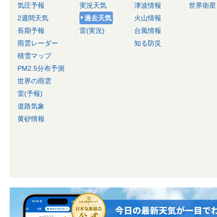
気圧予報
実況天気
津波情報
世界衛星
2週間天気
過去天気
火山情報
長期予報
雷(実況)
台風情報
雨雲レーダー
知る防災
積雪マップ
PM2.5分布予測
世界の雨雲
雷(予報)
道路気象
黄砂情報