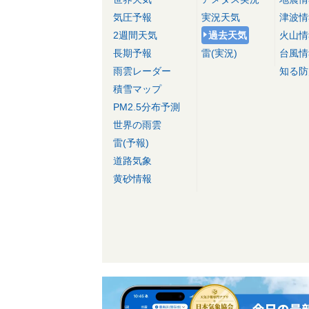
気圧予報
実況天気
津波情
2週間天気
過去天気
火山情
長期予報
雷(実況)
台風情
雨雲レーダー
知る防
積雪マップ
PM2.5分布予測
世界の雨雲
雷(予報)
道路気象
黄砂情報