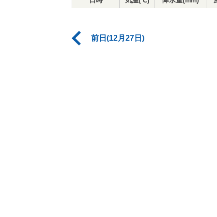
日時
気温(℃)
降水量(mm)
前日(12月27日)