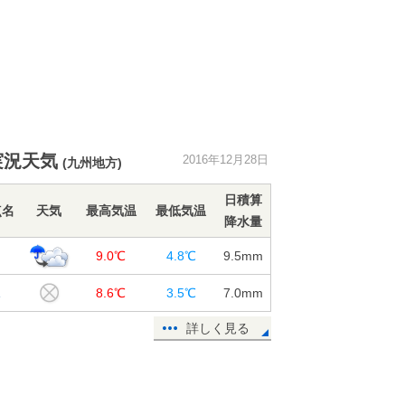
実況天気
2016年12月28日
(九州地方)
日積算
点名
天気
最高気温
最低気温
降水量
岡
9.0℃
4.8℃
9.5
mm
塚
8.6℃
3.5℃
7.0
mm
詳しく見る