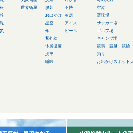
報
世界衛星
服装
不快
空港
報
お出かけ
冷房
野球場
報
星空
アイス
サッカー場
災
傘
ビール
ゴルフ場
紫外線
キャンプ場
体感温度
競馬・競艇・競輪
洗車
釣り
睡眠
お出かけスポット