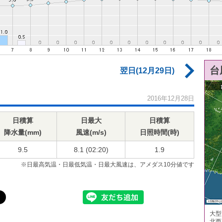
台
翌日(12月29日)
2016年12月28日
日積算
日最大
日積算
降水量(mm)
風速(m/s)
日照時間(時)
9.5
8.1 (02:20)
1.9
※日最高気温・日最低気温・日最大風速は、アメダス10分値です
大型
北西