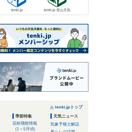
tenki.jp
tenki.jp 登山天気
tenki.jpトップ
季節特集
天気ニュース
花粉飛散情報
気象予報士解説
(1～5月頃)
暮らしの話題