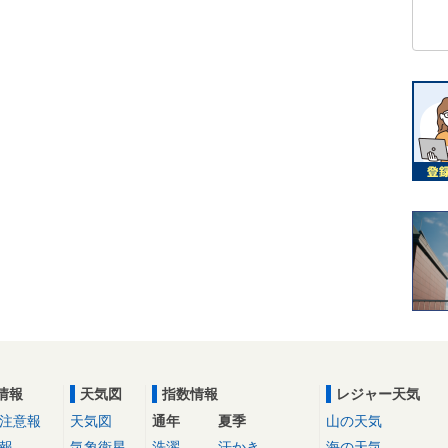
情報
天気図
指数情報
レジャー天気
注意報
天気図
通年
夏季
山の天気
報
気象衛星
洗濯
汗かき
海の天気