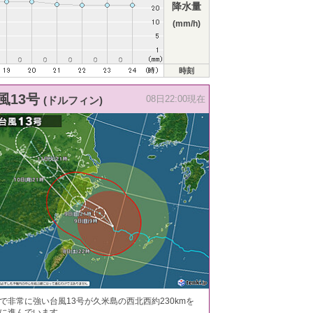
降水量
(mm/h)
時刻
風13号
(ドルフィン)
08日22:00現在
で非常に強い台風13号が久米島の西北西約230kmを
に進んでいます