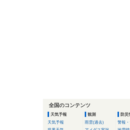
全国のコンテンツ
天気予報
観測
防災
天気予報
雨雲(過去)
警報・
世界天気
アメダス実況
地震情