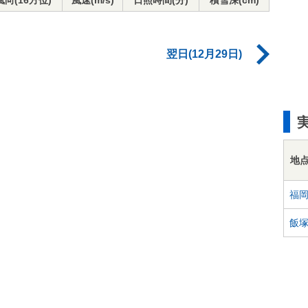
風向(16方位)
風速(m/s)
日照時間(分)
積雪深(cm)
翌日(12月29日)
地
福
飯