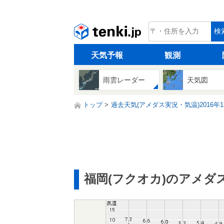
tenki.jp
検
天気予報
観測
雨雲レーダー
天気図
トップ
過去天気(アメダス実況・気温)2016年1
福岡(フクオカ)のアメダ