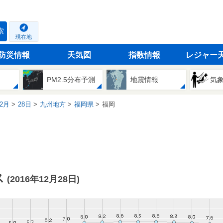
索
現在地
防災情報
天気図
指数情報
レジャー
PM2.5分布予測
地震情報
気
2月
28日
九州地方
福岡県
福岡
ス
(2016年12月28日)