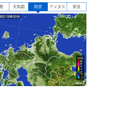
星
天気図
雨雲
アメダス
実況