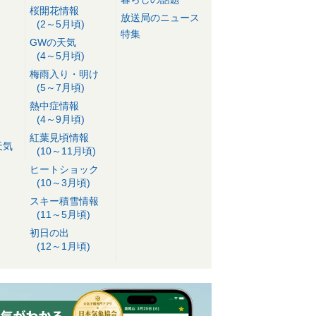
桜開花情報
放送局のニュース
(2～5月頃)
特集
GWの天気
(4～5月頃)
梅雨入り・明け
(5～7月頃)
熱中症情報
(4～9月頃)
紅葉見頃情報
天気
(10～11月頃)
ヒートショック
(10～3月頃)
スキー積雪情報
(11～5月頃)
初日の出
(12～1月頃)