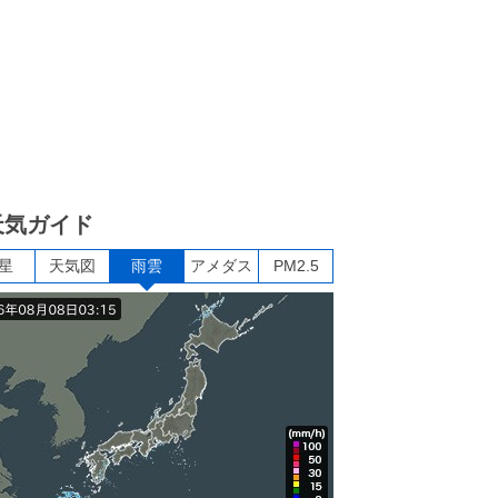
天気ガイド
星
天気図
雨雲
アメダス
PM2.5