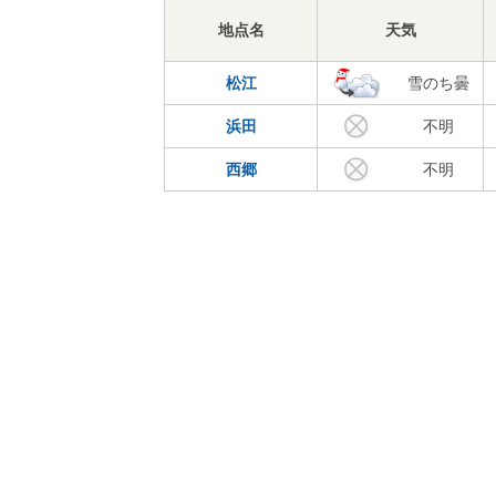
地点名
天気
松江
雪のち曇
浜田
不明
西郷
不明