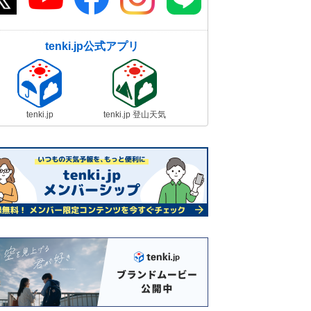
tenki.jp公式アプリ
tenki.jp
tenki.jp 登山天気