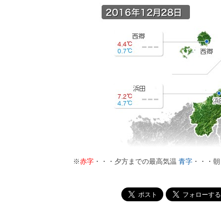
※
赤字
・・・夕方までの最高気温
青字
・・・朝