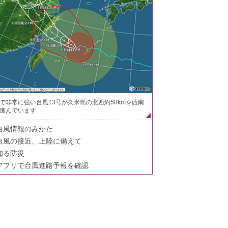
で非常に強い台風13号が久米島の北西約50kmを西南
進んでいます
台風情報のみかた
台風の接近、上陸に備えて
知る防災
アプリで台風進路予報を確認