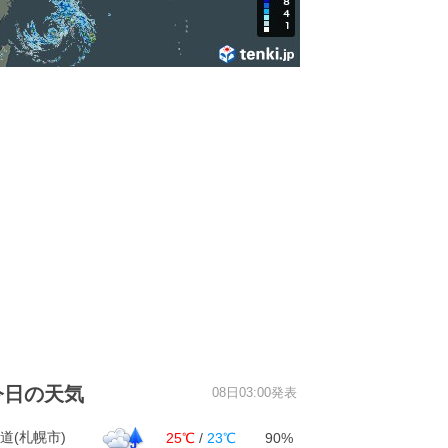
今日の天気
08日03:00発表
道(札幌市)
25℃
/
23℃
90%