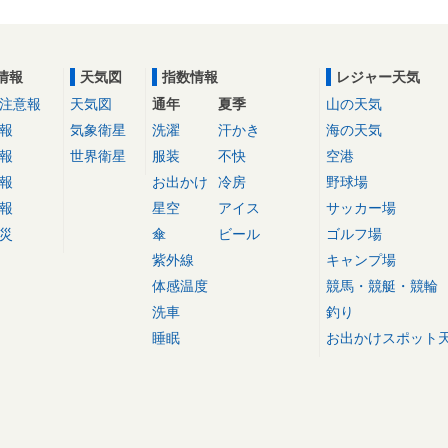
情報
天気図
指数情報
レジャー天気
注意報
天気図
通年
夏季
山の天気
報
気象衛星
洗濯
汗かき
海の天気
報
世界衛星
服装
不快
空港
報
お出かけ
冷房
野球場
報
星空
アイス
サッカー場
災
傘
ビール
ゴルフ場
紫外線
キャンプ場
体感温度
競馬・競艇・競輪
洗車
釣り
睡眠
お出かけスポット