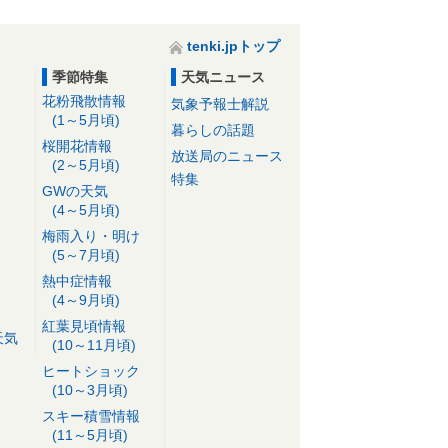
tenki.jpトップ
季節特集
天気ニュース
花粉飛散情報
気象予報士解説
(1～5月頃)
暮らしの話題
桜開花情報
放送局のニュース
(2～5月頃)
特集
GWの天気
(4～5月頃)
梅雨入り・明け
(5～7月頃)
熱中症情報
(4～9月頃)
紅葉見頃情報
天気
(10～11月頃)
ヒートショック
(10～3月頃)
スキー積雪情報
(11～5月頃)