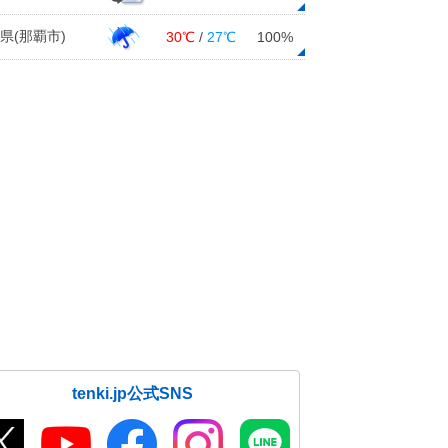
県(那覇市)
30℃
/
27℃
100%
tenki.jp公式SNS