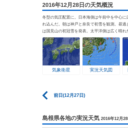
2016年12月28日の天気概況
冬型の気圧配置に。日本海側は午前中を中心に
れ込んだ。朝は神戸と奈良で初雪を観測。昼過
は国見山の初冠雪を発表。太平洋側は広く晴れ
気象衛星
実況天気図
前日(12月27日)
島根県各地の実況天気
2016年12月2