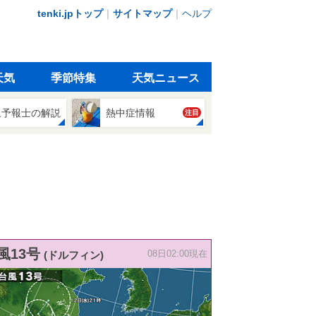
tenki.jpトップ
｜
サイトマップ
｜
ヘルプ
天気
季節特集
天気ニュース
象予報士の解説
熱中症情報
注目
風13号
(ドルフィン)
08日02:00現在