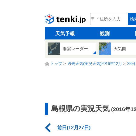
tenki.jp
検
天気予報
観測
雨雲レーダー
天気図
トップ
過去天気(実況天気)2016年12月
28日
島根県の実況天気
(2016年1
前日(12月27日)