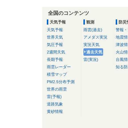
全国のコンテンツ
天気予報
観測
防災
天気予報
雨雲(過去)
警報・
世界天気
アメダス実況
地震情
気圧予報
実況天気
津波情
2週間天気
過去天気
火山情
長期予報
雷(実況)
台風情
雨雲レーダー
知る防
積雪マップ
PM2.5分布予測
世界の雨雲
雷(予報)
道路気象
黄砂情報