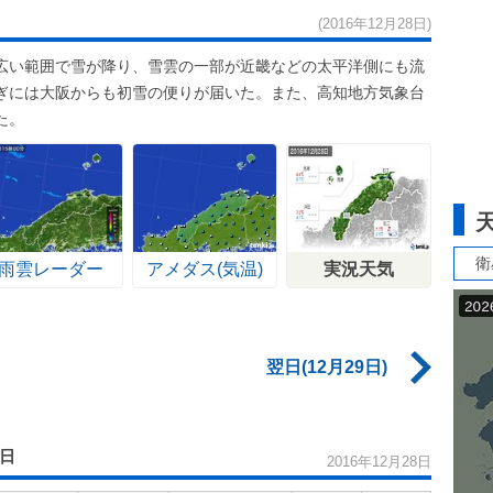
(2016年12月28日)
広い範囲で雪が降り、雪雲の一部が近畿などの太平洋側にも流
ぎには大阪からも初雪の便りが届いた。また、高知地方気象台
た。
衛
雨雲レーダー
アメダス(気温)
実況天気
翌日(12月29日)
8日
2016年12月28日