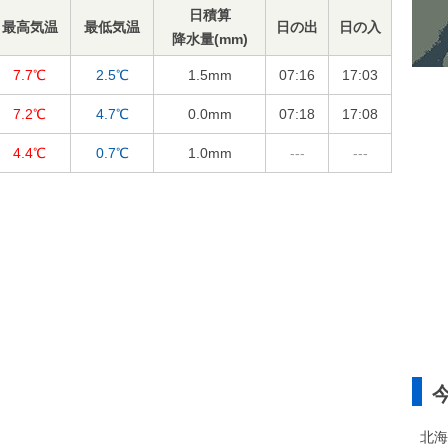
日積算
最高気温
最低気温
日の出
日の入
降水量(mm)
7.7℃
2.5℃
1.5
mm
07:16
17:03
7.2℃
4.7℃
0.0
mm
07:18
17:08
4.4℃
0.7℃
1.0
mm
---
---
北海