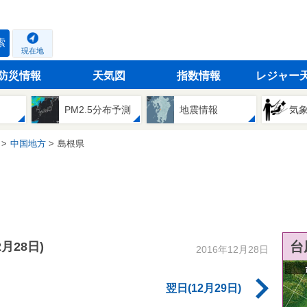
索
現在地
防災情報
天気図
指数情報
レジャー
PM2.5分布予測
地震情報
気
中国地方
島根県
台
2月28日)
2016年12月28日
翌日(12月29日)