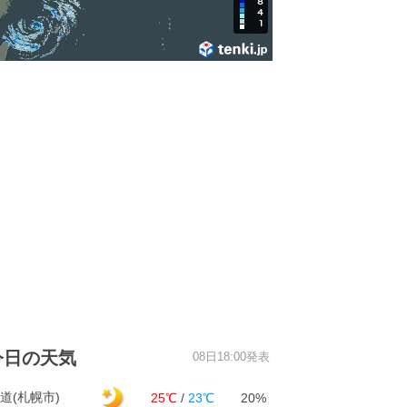
今日の天気
08日18:00発表
道(札幌市)
25℃
/
23℃
20%