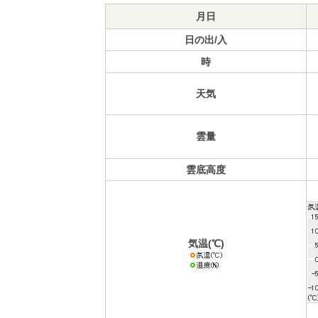
月日
日の出/入
時
天気
雲量
雲底高度
気温(℃)