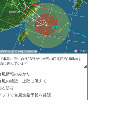
で非常に強い台風13号が久米島の西北西約190kmを
西に進んでいます
台風情報のみかた
台風の接近、上陸に備えて
知る防災
アプリで台風進路予報を確認