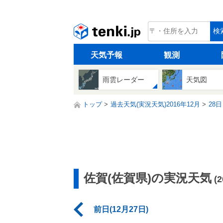
tenki.jp
検
天気予報
観測
雨雲レーダー
天気図
トップ
過去天気(実況天気)2016年12月
28日
佐賀(佐賀県)の実況天気
(
前日(12月27日)