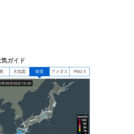
天気ガイド
星
天気図
雨雲
アメダス
PM2.5