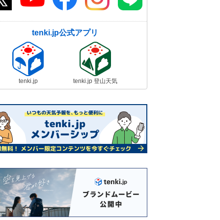
tenki.jp公式アプリ
tenki.jp
tenki.jp 登山天気