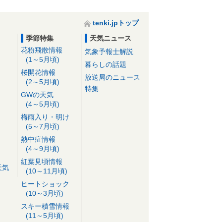
tenki.jpトップ
季節特集
天気ニュース
花粉飛散情報
気象予報士解説
(1～5月頃)
暮らしの話題
桜開花情報
放送局のニュース
(2～5月頃)
特集
GWの天気
(4～5月頃)
梅雨入り・明け
(5～7月頃)
熱中症情報
(4～9月頃)
紅葉見頃情報
天気
(10～11月頃)
ヒートショック
(10～3月頃)
スキー積雪情報
(11～5月頃)