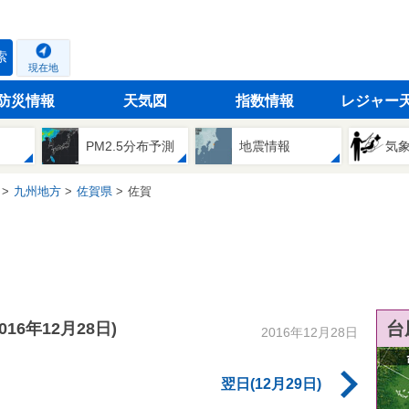
索
現在地
防災情報
天気図
指数情報
レジャー
PM2.5分布予測
地震情報
気
九州地方
佐賀県
佐賀
台
2016年12月28日)
2016年12月28日
翌日(12月29日)