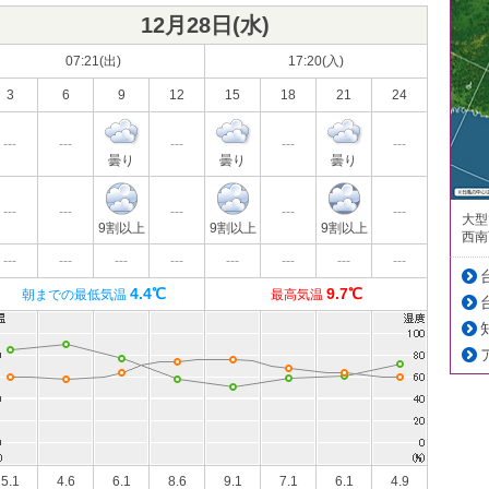
12月28日(
水
)
07:21(出)
17:20(入)
3
6
9
12
15
18
21
24
---
---
---
---
---
曇り
曇り
曇り
---
---
---
---
---
大型
9割以上
9割以上
9割以上
西南
---
---
---
---
---
---
---
---
4.4℃
9.7℃
朝までの最低気温
最高気温
5.1
4.6
6.1
8.6
9.1
7.1
6.1
4.9