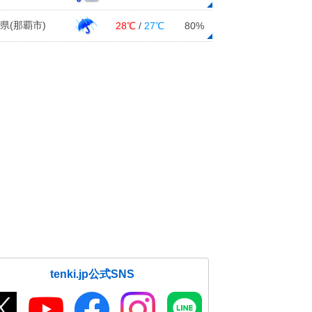
県(那覇市)
28℃
/
27℃
80%
tenki.jp公式SNS