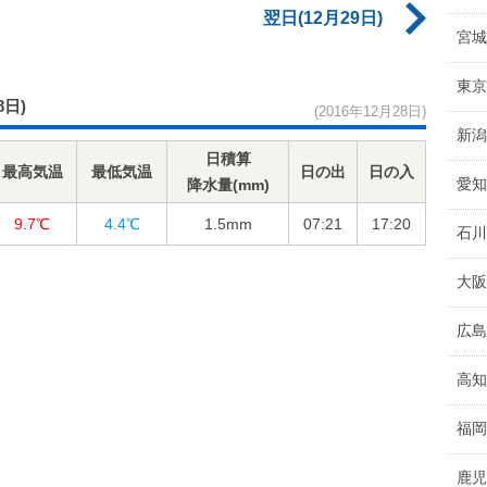
翌日(12月29日)
宮城
東京
8日)
(2016年12月28日)
新潟
日積算
最高気温
最低気温
日の出
日の入
愛知
降水量(mm)
9.7℃
4.4℃
1.5
mm
07:21
17:20
石川
大阪
広島
高知
福岡
鹿児