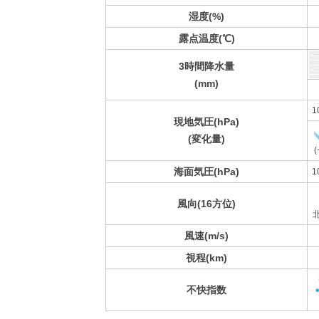
湿度(%)
露点温度(℃)
3時間降水量
(mm)
1
現地気圧(hPa)
(変化量)
(
海面気圧(hPa)
1
風向(16方位)
風速(m/s)
視程(km)
不快指数