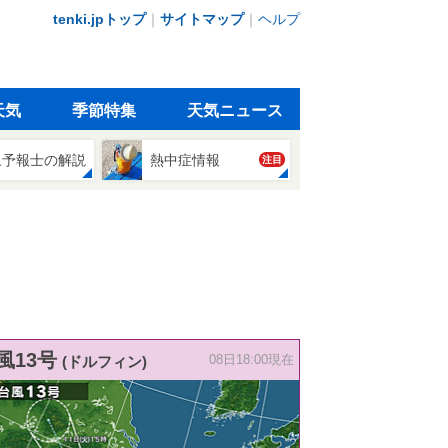
tenki.jpトップ
｜
サイトマップ
｜
ヘルプ
天気
季節特集
天気ニュース
象予報士の解説
熱中症情報
注目
風13号
(ドルフィン)
08日18:00現在