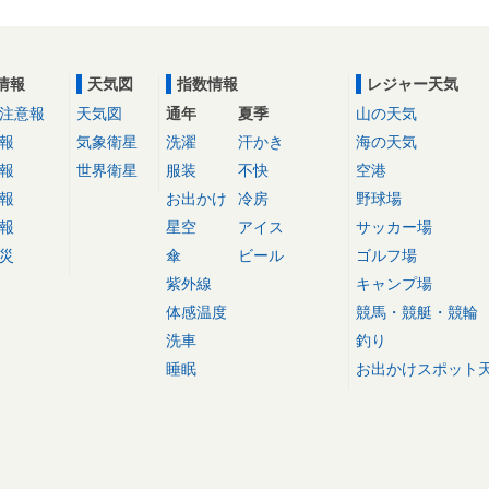
情報
天気図
指数情報
レジャー天気
注意報
天気図
通年
夏季
山の天気
報
気象衛星
洗濯
汗かき
海の天気
報
世界衛星
服装
不快
空港
報
お出かけ
冷房
野球場
報
星空
アイス
サッカー場
災
傘
ビール
ゴルフ場
紫外線
キャンプ場
体感温度
競馬・競艇・競輪
洗車
釣り
睡眠
お出かけスポット