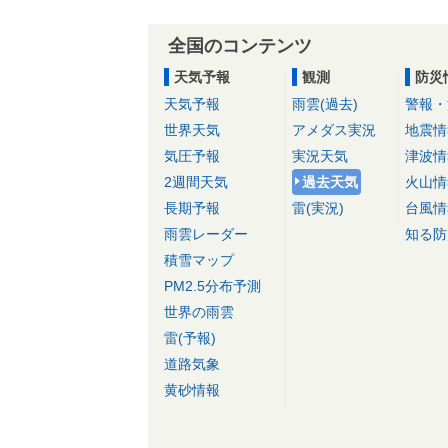
全国のコンテンツ
天気予報
観測
防災
天気予報
雨雲(過去)
警報・
世界天気
アメダス実況
地震情
気圧予報
実況天気
津波情
2週間天気
過去天気
火山情
長期予報
雷(実況)
台風情
雨雲レーダー
知る防
積雪マップ
PM2.5分布予測
世界の雨雲
雷(予報)
道路気象
黄砂情報