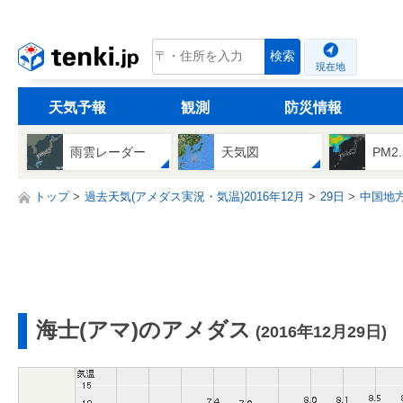
tenki.jp
検索
現在地
天気予報
観測
防災情報
雨雲レーダー
天気図
PM2
トップ
過去天気(アメダス実況・気温)2016年12月
29日
中国地
海士(アマ)のアメダス
(2016年12月29日)