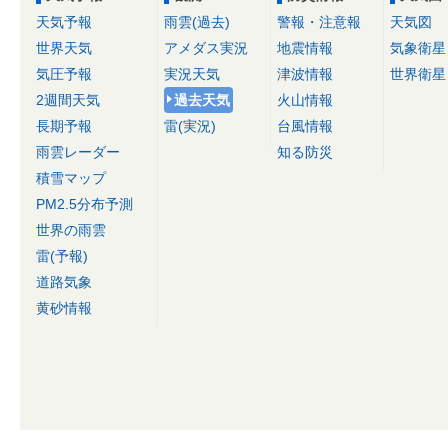
天気予報
雨雲(過去)
警報・注意報
天気図
世界天気
アメダス実況
地震情報
気象衛星
気圧予報
実況天気
津波情報
世界衛星
2週間天気
過去天気
火山情報
長期予報
雷(実況)
台風情報
雨雲レーダー
知る防災
積雪マップ
PM2.5分布予測
世界の雨雲
雷(予報)
道路気象
黄砂情報