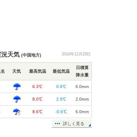
実況天気
2016年12月29日
(中国地方)
日積算
点名
天気
最高気温
最低気温
降水量
江
6.3℃
0.8℃
6.0
mm
田
8.0℃
2.9℃
2.0
mm
郷
8.6℃
-0.6℃
6.0
mm
詳しく見る