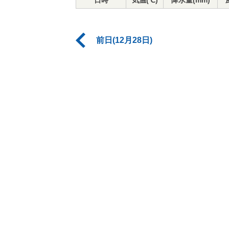
日時
気温(℃)
降水量(mm)
前日(12月28日)