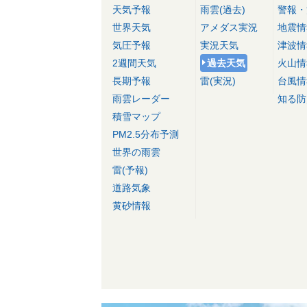
天気予報
雨雲(過去)
警報・
世界天気
アメダス実況
地震情
気圧予報
実況天気
津波情
2週間天気
過去天気
火山情
長期予報
雷(実況)
台風情
雨雲レーダー
知る防
積雪マップ
PM2.5分布予測
世界の雨雲
雷(予報)
道路気象
黄砂情報