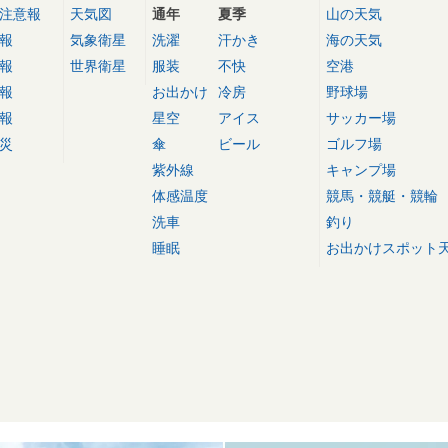
注意報
天気図
通年
夏季
山の天気
報
気象衛星
洗濯
汗かき
海の天気
報
世界衛星
服装
不快
空港
報
お出かけ
冷房
野球場
報
星空
アイス
サッカー場
災
傘
ビール
ゴルフ場
紫外線
キャンプ場
体感温度
競馬・競艇・競輪
洗車
釣り
睡眠
お出かけスポット