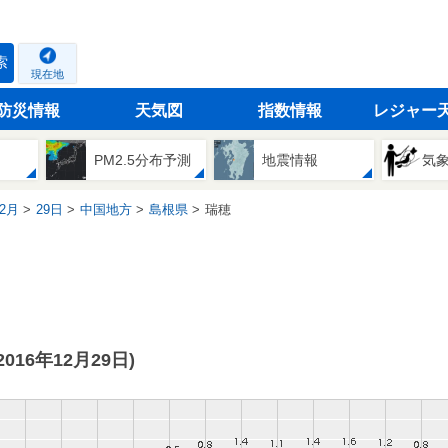
索
現在地
防災情報
天気図
指数情報
レジャー
PM2.5分布予測
地震情報
気
2月
29日
中国地方
島根県
瑞穂
(2016年12月29日)