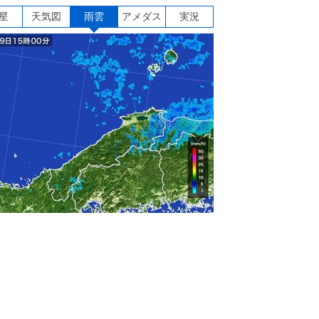
星
天気図
雨雲
アメダス
実況