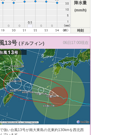
降水量
(mm/h)
時刻
風13号
(ドルフィン)
06日17:00現在
で強い台風13号が南大東島の北東約130kmを西北西
んでいます