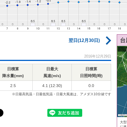
台
翌日(12月30日)
2016年12月29日
日積算
日最大
日積算
降水量(mm)
風速(m/s)
日照時間(時)
2.5
4.1 (12:30)
0.0
※日最高気温・日最低気温・日最大風速は、アメダス10分値です
大型
に進