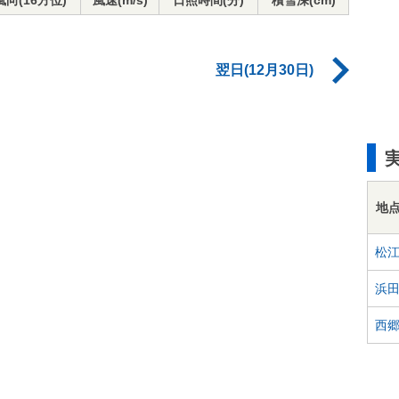
風向(16方位)
風速(m/s)
日照時間(分)
積雪深(cm)
翌日(12月30日)
地
松
浜
西