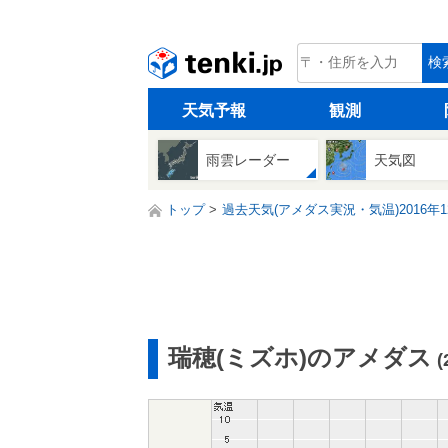
tenki.jp
検
天気予報
観測
雨雲レーダー
天気図
トップ
過去天気(アメダス実況・気温)2016年1
瑞穂(ミズホ)のアメダス