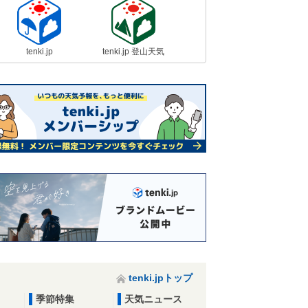
tenki.jp
tenki.jp 登山天気
tenki.jpトップ
季節特集
天気ニュース