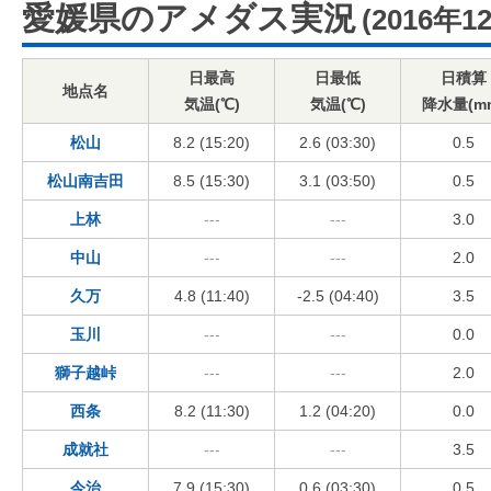
愛媛県のアメダス実況
(2016年1
日最高
日最低
日積算
地点名
気温(℃)
気温(℃)
降水量(m
松山
8.2 (15:20)
2.6 (03:30)
0.5
松山南吉田
8.5 (15:30)
3.1 (03:50)
0.5
上林
---
---
3.0
中山
---
---
2.0
久万
4.8 (11:40)
-2.5 (04:40)
3.5
玉川
---
---
0.0
獅子越峠
---
---
2.0
西条
8.2 (11:30)
1.2 (04:20)
0.0
成就社
---
---
3.5
今治
7.9 (15:30)
0.6 (03:30)
0.5