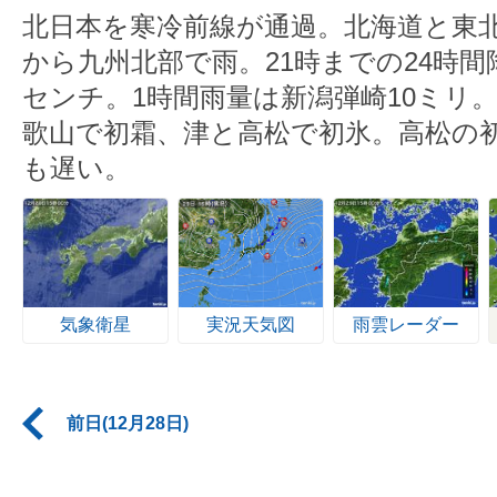
北日本を寒冷前線が通過。北海道と東
から九州北部で雨。21時までの24時間
センチ。1時間雨量は新潟弾崎10ミリ
歌山で初霜、津と高松で初氷。高松の
も遅い。
気象衛星
実況天気図
雨雲レーダー
前日(12月28日)