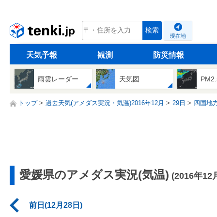
tenki.jp
検索
現在地
天気予報
観測
防災情報
雨雲レーダー
天気図
PM2
トップ
過去天気(アメダス実況・気温)2016年12月
29日
四国地
愛媛県のアメダス実況(気温)
(2016年12
前日(12月28日)