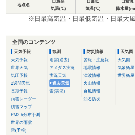
日最高
日最低
日積算
地点名
気温(℃)
気温(℃)
降水量(m
※日最高気温・日最低気温・日最大風
全国のコンテンツ
天気予報
観測
防災情報
天気図
天気予報
雨雲(過去)
警報・注意報
天気図
世界天気
アメダス実況
地震情報
気象衛星
気圧予報
実況天気
津波情報
世界衛星
2週間天気
過去天気
火山情報
長期予報
雷(実況)
台風情報
雨雲レーダー
知る防災
積雪マップ
PM2.5分布予測
世界の雨雲
雷(予報)