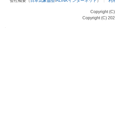
会社概要（
日本気象協会
/
ALiNKインターネット
）
利
Copyright (C
Copyright (C) 20