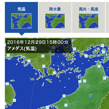
気温
降水量
風向・風速