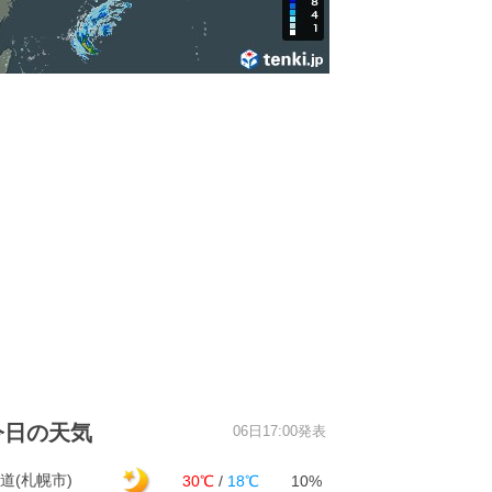
今日の天気
06日17:00発表
道(札幌市)
30℃
/
18℃
10%