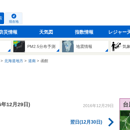
索
現在地
防災情報
天気図
指数情報
レジャー
PM2.5分布予測
地震情報
気
北海道地方
道南
函館
台
16年12月29日)
2016年12月29日
翌日(12月30日)