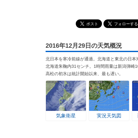
2016年12月29日の天気概況
北日本を寒冷前線が通過。北海道と東北の日本海
北海道朱鞠内31センチ。1時間雨量は新潟弾崎
高松の初氷は統計開始以来、最も遅い。
気象衛星
実況天気図