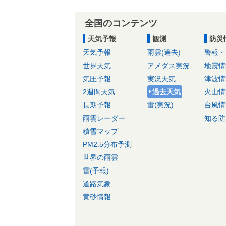
全国のコンテンツ
天気予報
観測
防災
天気予報
雨雲(過去)
警報・
世界天気
アメダス実況
地震情
気圧予報
実況天気
津波情
2週間天気
過去天気
火山情
長期予報
雷(実況)
台風情
雨雲レーダー
知る防
積雪マップ
PM2.5分布予測
世界の雨雲
雷(予報)
道路気象
黄砂情報