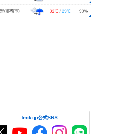
県(那覇市)
32℃
/
29℃
90%
tenki.jp公式SNS