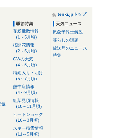
tenki.jpトップ
季節特集
天気ニュース
花粉飛散情報
気象予報士解説
(1～5月頃)
暮らしの話題
桜開花情報
放送局のニュース
(2～5月頃)
特集
GWの天気
(4～5月頃)
梅雨入り・明け
(5～7月頃)
熱中症情報
(4～9月頃)
紅葉見頃情報
天気
(10～11月頃)
ヒートショック
(10～3月頃)
スキー積雪情報
(11～5月頃)