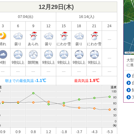
12月29日(
木
)
07:04(出)
16:14(入)
3
6
9
12
15
18
21
24
---
晴れ
曇り
あられ
曇り
にわか雪
曇り
にわか雪
---
大型
4割
9割以上
隙間無
9割以上
9割以上
9割以上
9割以上
に進
---
---
---
---
---
---
---
---
-1.1℃
1.9℃
朝までの最低気温
最高気温
0.9
0.9
0.8
1.2
-1.8
-3.7
-4.3
-5.3