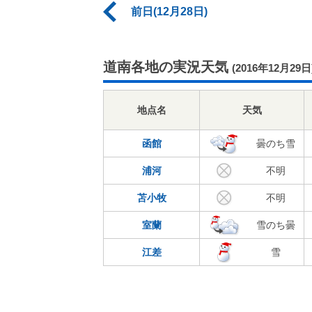
前日(12月28日)
道南各地の実況天気
(2016年12月29日
地点名
天気
函館
曇のち雪
浦河
不明
苫小牧
不明
室蘭
雪のち曇
江差
雪