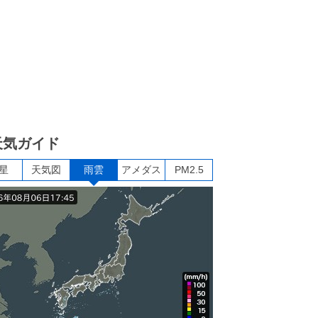
天気ガイド
星
天気図
雨雲
アメダス
PM2.5