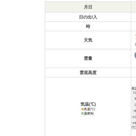
月日
日の出/入
時
天気
雲量
雲底高度
気温(℃)