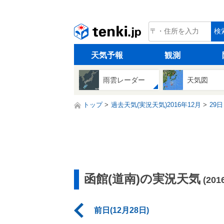
tenki.jp
検
天気予報
観測
雨雲レーダー
天気図
トップ
過去天気(実況天気)2016年12月
29日
函館(道南)の実況天気
(20
前日(12月28日)