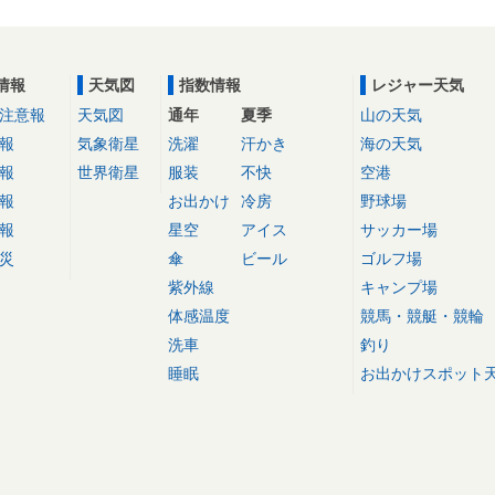
情報
天気図
指数情報
レジャー天気
注意報
天気図
通年
夏季
山の天気
報
気象衛星
洗濯
汗かき
海の天気
報
世界衛星
服装
不快
空港
報
お出かけ
冷房
野球場
報
星空
アイス
サッカー場
災
傘
ビール
ゴルフ場
紫外線
キャンプ場
体感温度
競馬・競艇・競輪
洗車
釣り
睡眠
お出かけスポット