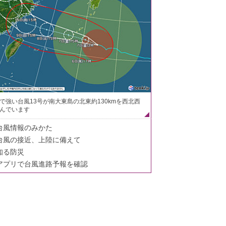
で強い台風13号が南大東島の北東約130kmを西北西
んでいます
台風情報のみかた
台風の接近、上陸に備えて
知る防災
アプリで台風進路予報を確認