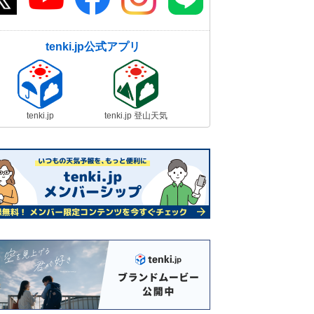
tenki.jp公式アプリ
tenki.jp
tenki.jp 登山天気