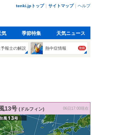
tenki.jpトップ
｜
サイトマップ
｜
ヘルプ
天気
季節特集
天気ニュース
象予報士の解説
熱中症情報
注目
風13号
(ドルフィン)
06日17:00現在