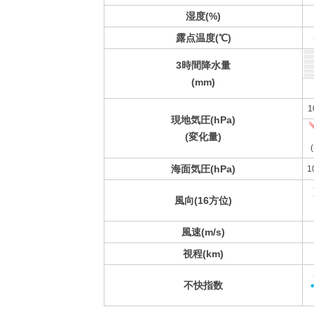
湿度(%)
露点温度(℃)
3時間降水量
(mm)
1
現地気圧(hPa)
(変化量)
(
海面気圧(hPa)
1
風向(16方位)
風速(m/s)
視程(km)
不快指数