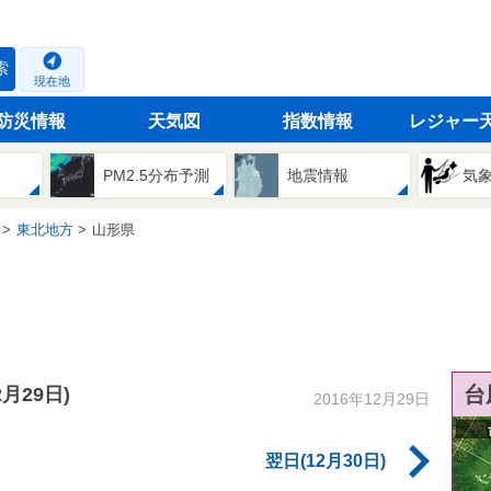
索
現在地
防災情報
天気図
指数情報
レジャー
PM2.5分布予測
地震情報
気
東北地方
山形県
台
2月29日)
2016年12月29日
翌日(12月30日)