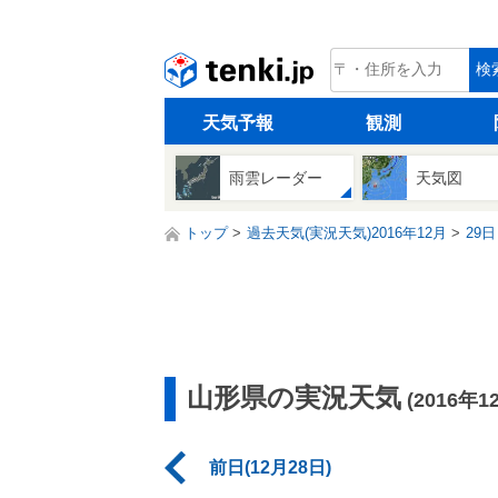
tenki.jp
検
天気予報
観測
雨雲レーダー
天気図
トップ
過去天気(実況天気)2016年12月
29日
山形県の実況天気
(2016年1
前日(12月28日)