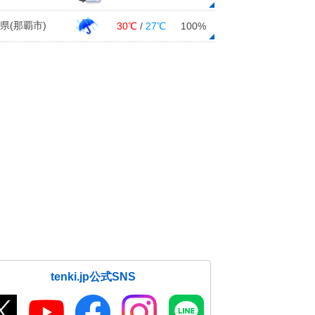
県(那覇市)
30℃
/
27℃
100%
tenki.jp公式SNS