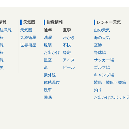
情報
天気図
指数情報
レジャー天気
注意報
天気図
通年
夏季
山の天気
報
気象衛星
洗濯
汗かき
海の天気
報
世界衛星
服装
不快
空港
報
お出かけ
冷房
野球場
報
星空
アイス
サッカー場
災
傘
ビール
ゴルフ場
紫外線
キャンプ場
体感温度
競馬・競艇・競輪
洗車
釣り
睡眠
お出かけスポット