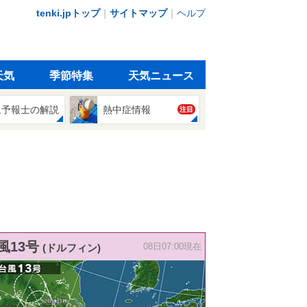
tenki.jpトップ
｜
サイトマップ
｜
ヘルプ
天気
季節特集
天気ニュース
象予報士の解説
熱中症情報
注目
風13号
(ドルフィン)
08日07:00現在