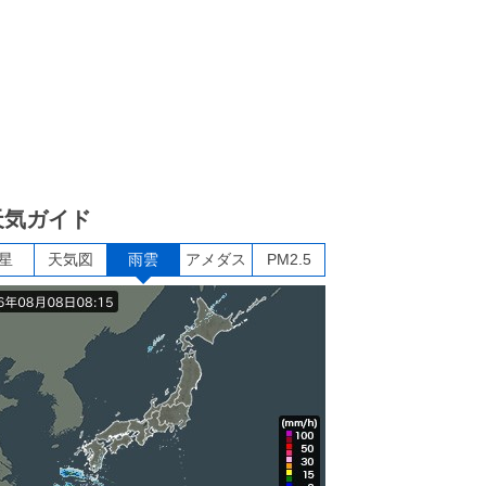
天気ガイド
星
天気図
雨雲
アメダス
PM2.5