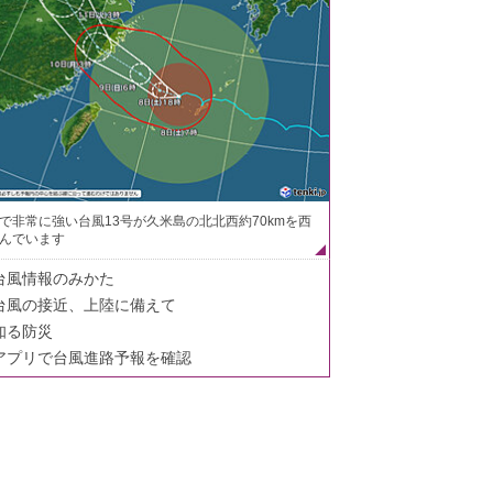
で非常に強い台風13号が久米島の北北西約70kmを西
んでいます
台風情報のみかた
台風の接近、上陸に備えて
知る防災
アプリで台風進路予報を確認