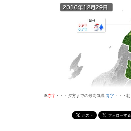
※
赤字
・・・夕方までの最高気温
青字
・・・朝