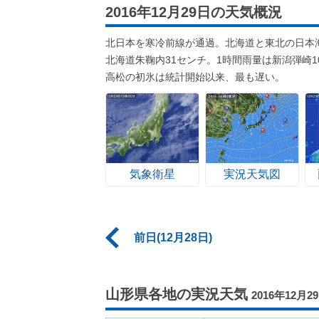
2016年12月29日の天気概況
北日本を寒冷前線が通過。北海道と東北の日本海
北海道朱鞠内31センチ。1時間雨量は新潟弾崎
高松の初氷は統計開始以来、最も遅い。
気象衛星
実況天気図
前日(12月28日)
山形県各地の実況天気
2016年12月2