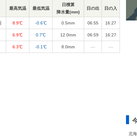
日積算
最高気温
最低気温
日の出
日の入
降水量(mm)
雨
8.9℃
-0.6℃
0.5
mm
06:55
16:27
6.9℃
0.7℃
12.0
mm
06:59
16:27
6.3℃
-0.1℃
8.0
mm
---
---
北海