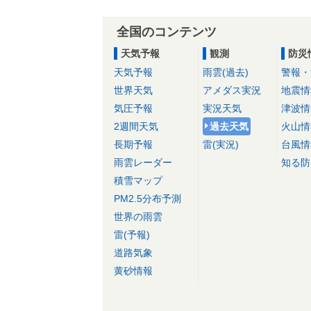
全国のコンテンツ
天気予報
観測
防災
天気予報
雨雲(過去)
警報・
世界天気
アメダス実況
地震情
気圧予報
実況天気
津波情
2週間天気
過去天気
火山情
長期予報
雷(実況)
台風情
雨雲レーダー
知る防
積雪マップ
PM2.5分布予測
世界の雨雲
雷(予報)
道路気象
黄砂情報