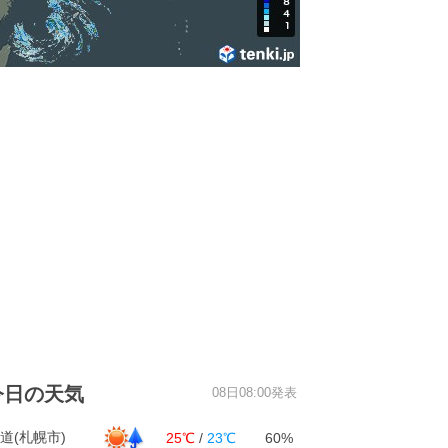
今日の天気
08日08:00発表
道(札幌市)
25℃
/
23℃
60%