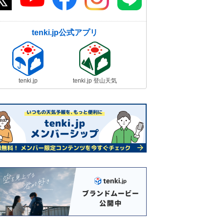
tenki.jp公式アプリ
tenki.jp
tenki.jp 登山天気