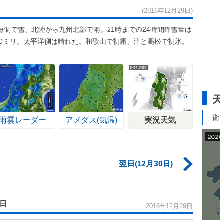
(2016年12月29日)
側で雪、北陸から九州北部で雨。21時までの24時間降雪量は
10ミリ。太平洋側は晴れた。和歌山で初霜、津と高松で初氷。
衛
雨雲レーダー
アメダス(気温)
実況天気
翌日(12月30日)
9日
2016年12月29日