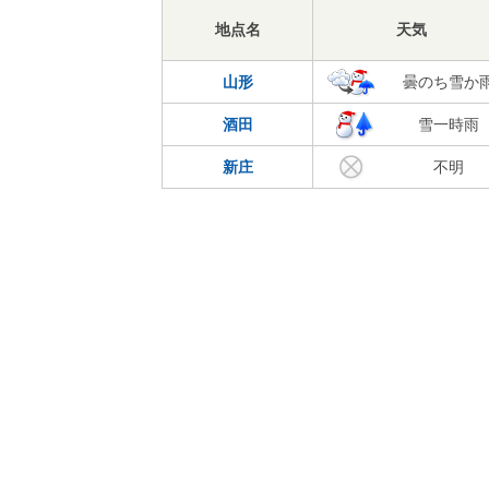
地点名
天気
山形
曇のち雪か
酒田
雪一時雨
新庄
不明