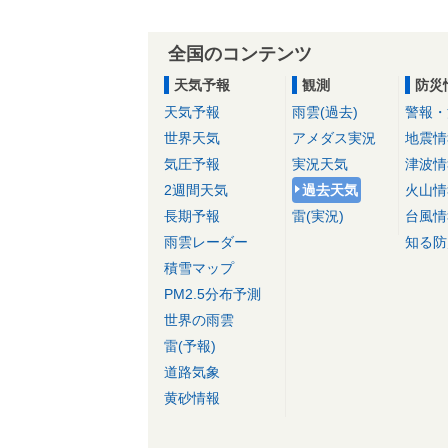
全国のコンテンツ
天気予報
観測
防災
天気予報
雨雲(過去)
警報・
世界天気
アメダス実況
地震情
気圧予報
実況天気
津波情
2週間天気
過去天気
火山情
長期予報
雷(実況)
台風情
雨雲レーダー
知る防
積雪マップ
PM2.5分布予測
世界の雨雲
雷(予報)
道路気象
黄砂情報