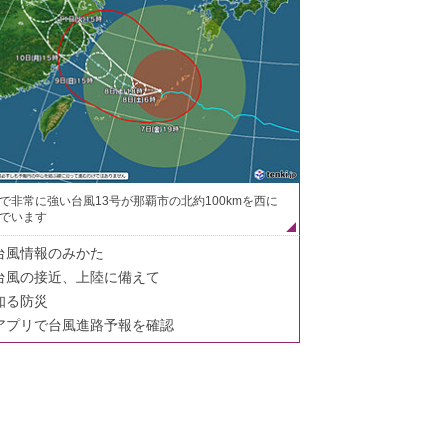
で非常に強い台風13号が那覇市の北約100kmを西に
でいます
台風情報のみかた
台風の接近、上陸に備えて
知る防災
アプリで台風進路予報を確認