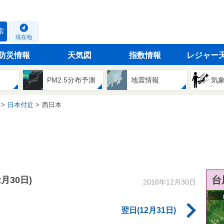
索
現在地
防災情報
天気図
指数情報
レジャー
PM2.5分布予測
地震情報
気
日本付近
西日本
台
2月30日)
2016年12月30日
翌日(12月31日)