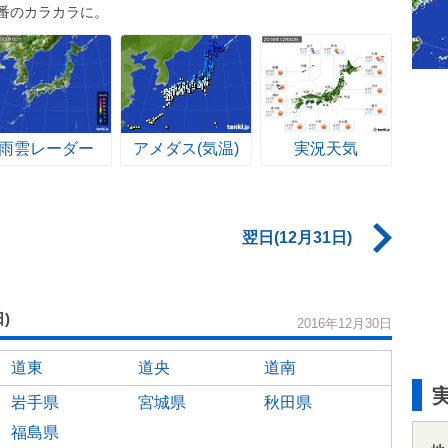
番のカラカラに。
雨雲レーダー
アメダス(気温)
実況天気
翌日(12月31日)
日)
2016年12月30日
道東
道央
道南
岩手県
宮城県
秋田県
福島県