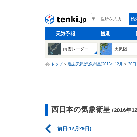
tenki.jp
検
天気予報
観測
雨雲レーダー
天気図
トップ
過去天気(気象衛星)2016年12月
30日
西日本の気象衛星
(2016年1
前日(12月29日)