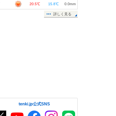
覇
20.5℃
15.8℃
0.0
mm
詳しく見る
tenki.jp公式SNS