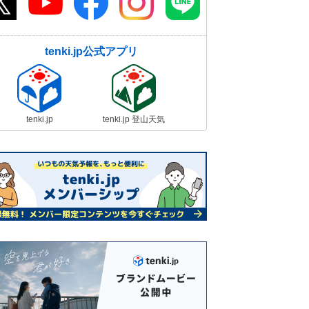
tenki.jp公式アプリ
tenki.jp
tenki.jp 登山天気