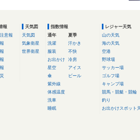
情報
天気図
指数情報
レジャー天気
注意報
天気図
通年
夏季
山の天気
報
気象衛星
洗濯
汗かき
海の天気
報
世界衛星
服装
不快
空港
報
お出かけ
冷房
野球場
報
星空
アイス
サッカー場
災
傘
ビール
ゴルフ場
紫外線
キャンプ場
体感温度
競馬・競艇・競輪
洗車
釣り
睡眠
お出かけスポット