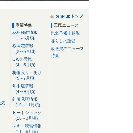
tenki.jpトップ
季節特集
天気ニュース
花粉飛散情報
気象予報士解説
(1～5月頃)
暮らしの話題
桜開花情報
放送局のニュース
(2～5月頃)
特集
GWの天気
(4～5月頃)
梅雨入り・明け
(5～7月頃)
熱中症情報
(4～9月頃)
紅葉見頃情報
天気
(10～11月頃)
ヒートショック
(10～3月頃)
スキー積雪情報
(11～5月頃)