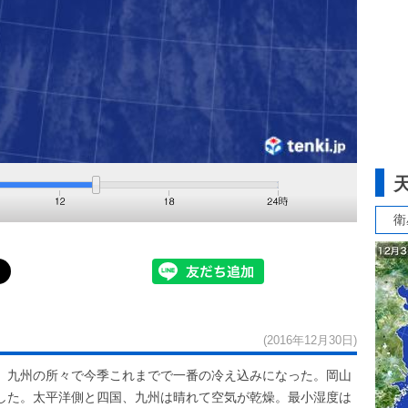
衛
(2016年12月30日)
、九州の所々で今季これまでで一番の冷え込みになった。岡山
した。太平洋側と四国、九州は晴れて空気が乾燥。最小湿度は