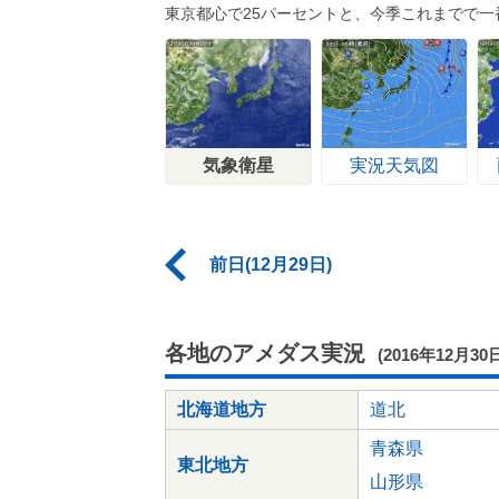
東京都心で25パーセントと、今季これまでで一
気象衛星
実況天気図
前日(12月29日)
各地のアメダス実況
(2016年12月30
北海道地方
道北
青森県
東北地方
山形県