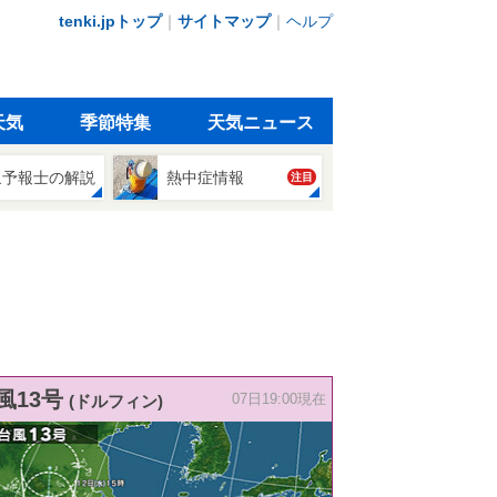
tenki.jpトップ
｜
サイトマップ
｜
ヘルプ
天気
季節特集
天気ニュース
象予報士の解説
熱中症情報
注目
風13号
(ドルフィン)
07日19:00現在