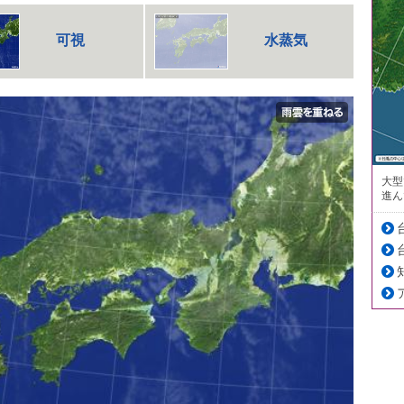
可視
水蒸気
大型
進ん