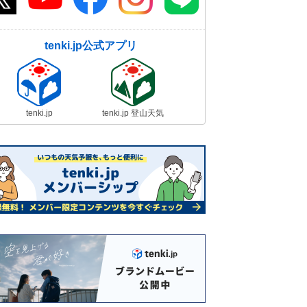
tenki.jp公式アプリ
tenki.jp
tenki.jp 登山天気