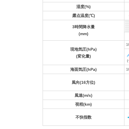
湿度(%)
露点温度(℃)
3時間降水量
(mm)
1
現地気圧(hPa)
(変化量)
(
海面気圧(hPa)
1
風向(16方位)
風速(m/s)
視程(km)
不快指数