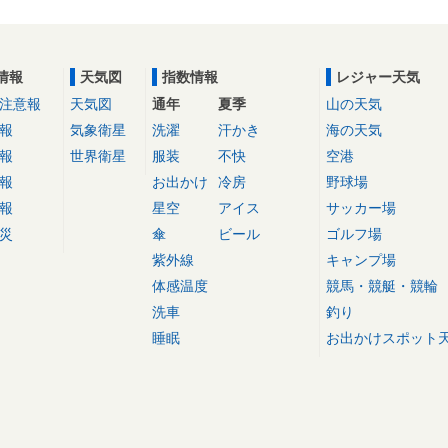
情報
天気図
指数情報
レジャー天気
注意報
天気図
通年
夏季
山の天気
報
気象衛星
洗濯
汗かき
海の天気
報
世界衛星
服装
不快
空港
報
お出かけ
冷房
野球場
報
星空
アイス
サッカー場
災
傘
ビール
ゴルフ場
紫外線
キャンプ場
体感温度
競馬・競艇・競輪
洗車
釣り
睡眠
お出かけスポット