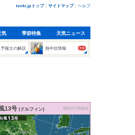
tenki.jpトップ
｜
サイトマップ
｜
ヘルプ
天気
季節特集
天気ニュース
象予報士の解説
熱中症情報
注目
風13号
(ドルフィン)
08日07:00現在