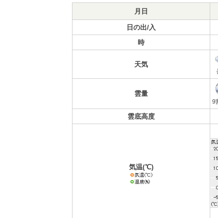
月日
日の出/入
時
天気
雲量
9
雲底高度
気温(℃)