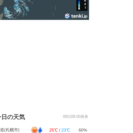
今日の天気
08日08:00発表
道(札幌市)
25℃
/
23℃
60%