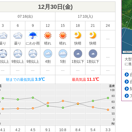
12月30日(
金
)
07:16(出)
17:10(入)
3
6
9
12
15
18
21
24
---
曇り
曇り
にわか雨
晴れ
晴れ
快晴
快晴
---
大型
割以上
9割以上
9割以上
4割
5割
1割以下
1割以下
に進
---
---
---
---
---
---
---
---
3.9℃
11.1℃
朝までの最低気温
最高気温
4.1
4.2
4.5
9.1
10.8
8.4
5.4
3.3