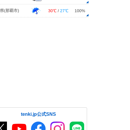
県(那覇市)
30℃
/
27℃
100%
tenki.jp公式SNS