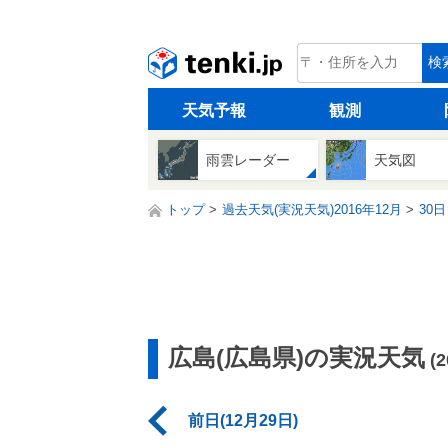
tenki.jp
検
天気予報
観測
雨雲レーダー
天気図
トップ
過去天気(実況天気)2016年12月
30日
広島(広島県)の実況天気
(
前日(12月29日)