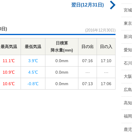
翌日(12月31日)
宮城
東京
0日)
(2016年12月30日)
新潟
日積算
最高気温
最低気温
日の出
日の入
愛知
降水量(mm)
11.1℃
3.9℃
0.0
mm
07:16
17:10
石川
10.9℃
4.5℃
0.0
mm
---
---
大阪
10.6℃
-0.8℃
0.0
mm
07:13
17:06
広島
高知
福岡
鹿児