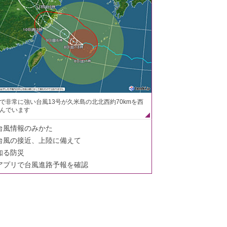
で非常に強い台風13号が久米島の北北西約70kmを西
んでいます
台風情報のみかた
台風の接近、上陸に備えて
知る防災
アプリで台風進路予報を確認