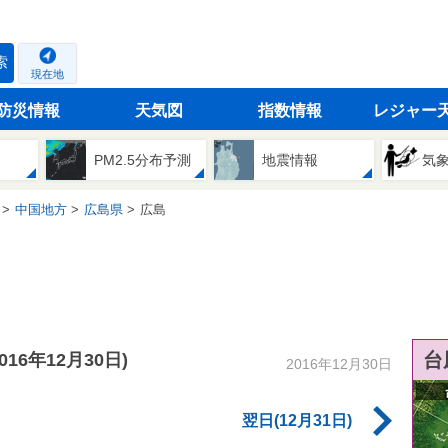
索
現在地
防災情報
天気図
指数情報
レジャー
PM2.5分布予測
地震情報
気
中国地方
広島県
広島
台
2016年12月30日)
2016年12月30日
翌日(12月31日)