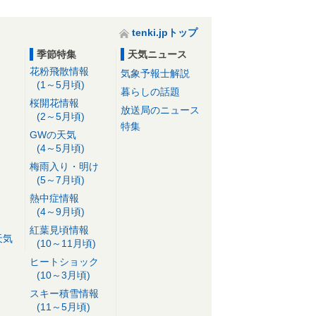
tenki.jpトップ
季節特集
天気ニュース
花粉飛散情報
気象予報士解説
(1～5月頃)
暮らしの話題
桜開花情報
放送局のニュース
(2～5月頃)
特集
GWの天気
(4～5月頃)
梅雨入り・明け
(5～7月頃)
熱中症情報
(4～9月頃)
紅葉見頃情報
天気
(10～11月頃)
ヒートショック
(10～3月頃)
スキー積雪情報
(11～5月頃)