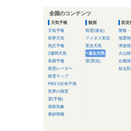
全国のコンテンツ
天気予報
観測
防災
天気予報
雨雲(過去)
警報・
世界天気
アメダス実況
地震情
気圧予報
実況天気
津波情
2週間天気
過去天気
火山情
長期予報
雷(実況)
台風情
雨雲レーダー
知る防
積雪マップ
PM2.5分布予測
世界の雨雲
雷(予報)
道路気象
黄砂情報