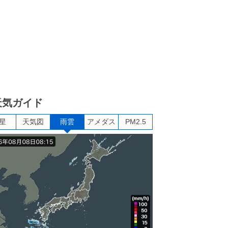
天気ガイド
星
天気図
雨雲
アメダス
PM2.5