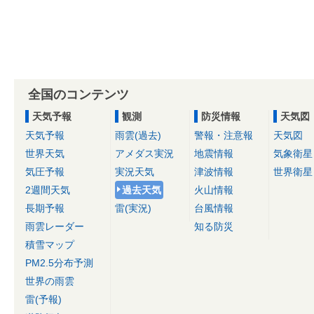
全国のコンテンツ
天気予報
観測
防災情報
天気図
天気予報
雨雲(過去)
警報・注意報
天気図
世界天気
アメダス実況
地震情報
気象衛星
気圧予報
実況天気
津波情報
世界衛星
2週間天気
過去天気
火山情報
長期予報
雷(実況)
台風情報
雨雲レーダー
知る防災
積雪マップ
PM2.5分布予測
世界の雨雲
雷(予報)