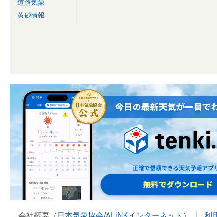
道路気象
黄砂情報
会社概要（
日本気象協会
/
ALiNKインターネット
）
利