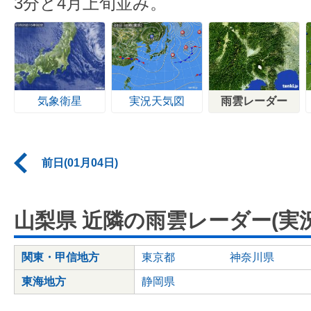
3分と4月上旬並み。
気象衛星
実況天気図
雨雲レーダー
前日(01月04日)
山梨県 近隣の雨雲レーダー(実況
関東・甲信地方
東京都
神奈川県
東海地方
静岡県