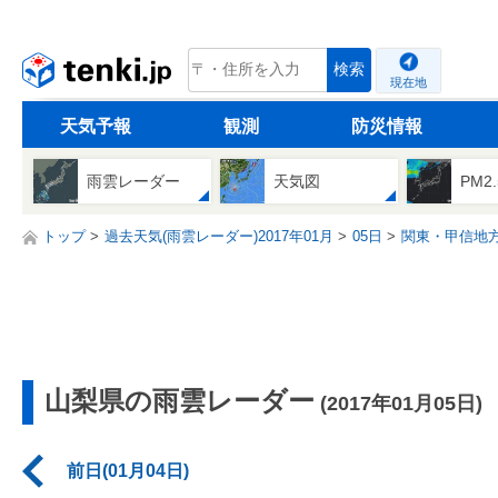
tenki.jp
検索
現在地
天気予報
観測
防災情報
雨雲レーダー
天気図
PM2
トップ
過去天気(雨雲レーダー)2017年01月
05日
関東・甲信地
山梨県の雨雲レーダー
(2017年01月05日)
前日(01月04日)