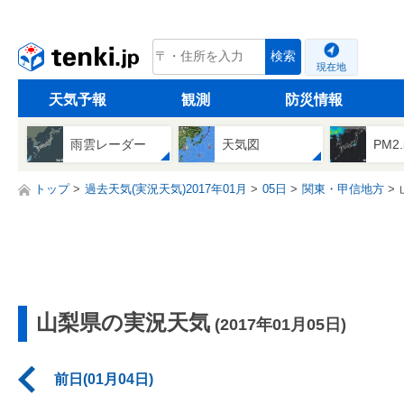
tenki.jp
検索
現在地
天気予報
観測
防災情報
雨雲レーダー
天気図
PM2
トップ
過去天気(実況天気)2017年01月
05日
関東・甲信地方
山梨県の実況天気
(2017年01月05日)
前日(01月04日)