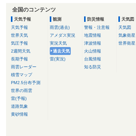
全国のコンテンツ
天気予報
観測
防災情報
天気図
天気予報
雨雲(過去)
警報・注意報
天気図
世界天気
アメダス実況
地震情報
気象衛星
気圧予報
実況天気
津波情報
世界衛星
2週間天気
過去天気
火山情報
長期予報
雷(実況)
台風情報
雨雲レーダー
知る防災
積雪マップ
PM2.5分布予測
世界の雨雲
雷(予報)
道路気象
黄砂情報