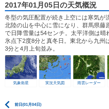
2017年01月05日の天気概況
冬型の気圧配置が続き上空には寒気が
北陸の山を中心に雪になり、群馬県藤原
で日降雪量は54センチ。太平洋側は晴
氷点下2度8分と真冬日。東北から九州
3分と4月上旬並み。
気象衛星
実況天気図
雨雲レーダー
前日(01月04日)