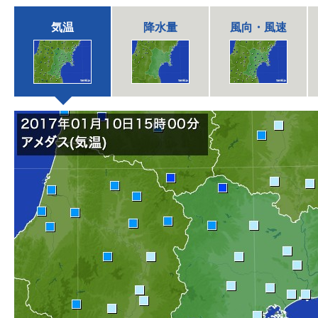
気温
降水量
風向・風速