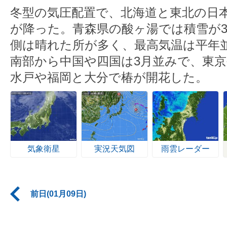
冬型の気圧配置で、北海道と東北の日
が降った。青森県の酸ヶ湯では積雪が3
側は晴れた所が多く、最高気温は平年
南部から中国や四国は3月並みで、東
水戸や福岡と大分で椿が開花した。
気象衛星
実況天気図
雨雲レーダー
前日(01月09日)