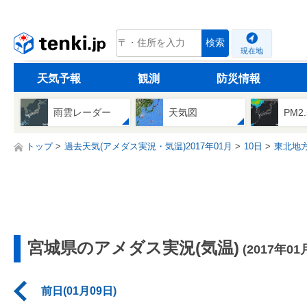
tenki.jp
検索
現在地
天気予報
観測
防災情報
雨雲レーダー
天気図
PM2
トップ
過去天気(アメダス実況・気温)2017年01月
10日
東北地
宮城県のアメダス実況(気温)
(2017年01
前日(01月09日)