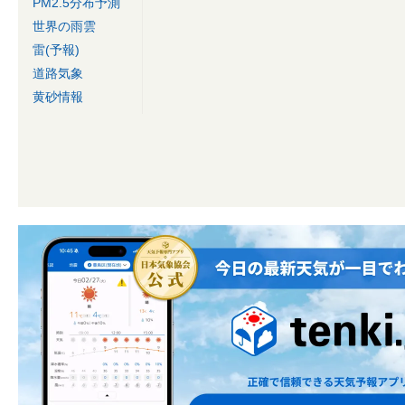
PM2.5分布予測
世界の雨雲
雷(予報)
道路気象
黄砂情報