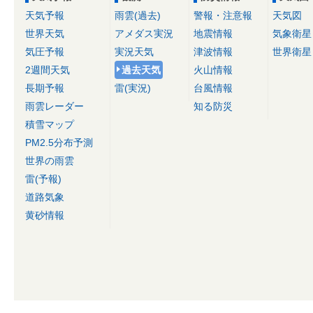
天気予報
雨雲(過去)
警報・注意報
天気図
世界天気
アメダス実況
地震情報
気象衛星
気圧予報
実況天気
津波情報
世界衛星
2週間天気
過去天気
火山情報
長期予報
雷(実況)
台風情報
雨雲レーダー
知る防災
積雪マップ
PM2.5分布予測
世界の雨雲
雷(予報)
道路気象
黄砂情報