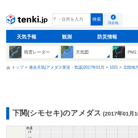
tenki.jp
検索
現在地
天気予報
観測
防災情報
雨雲レーダー
天気図
PM2
トップ
過去天気(アメダス実況・気温)2017年01月
10日
北陸地
下関(シモセキ)のアメダス
(2017年01月1