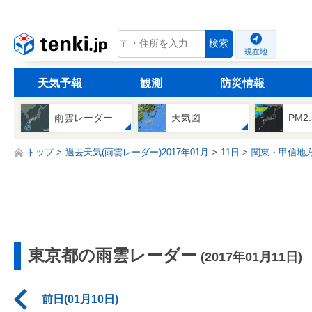
tenki.jp
検索
現在地
天気予報
観測
防災情報
雨雲レーダー
天気図
PM2
トップ
過去天気(雨雲レーダー)2017年01月
11日
関東・甲信地
東京都の雨雲レーダー
(2017年01月11日)
前日(01月10日)