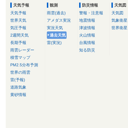
天気予報
観測
防災情報
天気図
天気予報
雨雲(過去)
警報・注意報
天気図
世界天気
アメダス実況
地震情報
気象衛星
気圧予報
実況天気
津波情報
世界衛星
2週間天気
過去天気
火山情報
長期予報
雷(実況)
台風情報
雨雲レーダー
知る防災
積雪マップ
PM2.5分布予測
世界の雨雲
雷(予報)
道路気象
黄砂情報