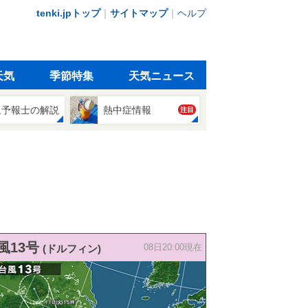
tenki.jpトップ
｜
サイトマップ
｜
ヘルプ
天気
季節特集
天気ニュース
象予報士の解説
熱中症情報
注目
風13号
(ドルフィン)
08日20:00現在