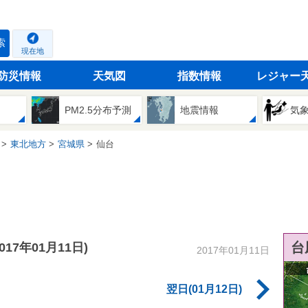
索
現在地
防災情報
天気図
指数情報
レジャー
PM2.5分布予測
地震情報
気
東北地方
宮城県
仙台
台
2017年01月11日)
2017年01月11日
翌日(01月12日)