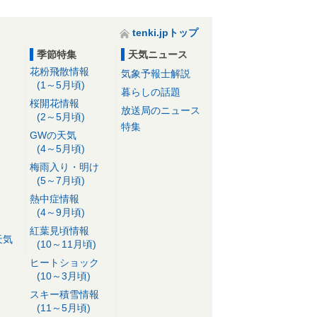
tenki.jpトップ
季節特集
天気ニュース
花粉飛散情報
気象予報士解説
(1～5月頃)
暮らしの話題
桜開花情報
放送局のニュース
(2～5月頃)
特集
GWの天気
(4～5月頃)
梅雨入り・明け
(5～7月頃)
熱中症情報
(4～9月頃)
紅葉見頃情報
天気
(10～11月頃)
ヒートショック
(10～3月頃)
スキー積雪情報
(11～5月頃)