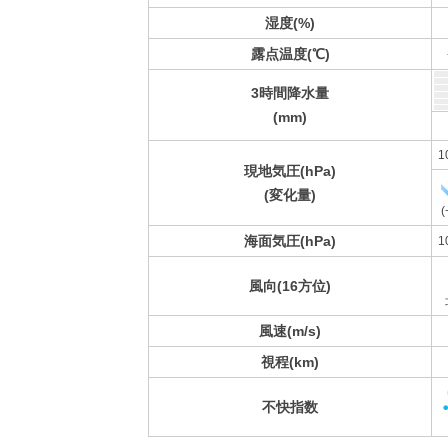
湿度(%)
露点温度(℃)
3時間降水量
(mm)
1
現地気圧(hPa)
(変化量)
(
海面気圧(hPa)
1
風向(16方位)
風速(m/s)
視程(km)
不快指数