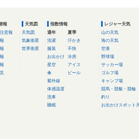
情報
天気図
指数情報
レジャー天気
注意報
天気図
通年
夏季
山の天気
報
気象衛星
洗濯
汗かき
海の天気
報
世界衛星
服装
不快
空港
報
お出かけ
冷房
野球場
報
星空
アイス
サッカー場
災
傘
ビール
ゴルフ場
紫外線
キャンプ場
体感温度
競馬・競艇・競輪
洗車
釣り
睡眠
お出かけスポット