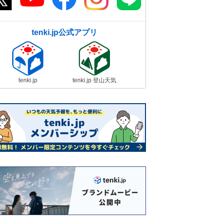
tenki.jp公式アプリ
tenki.jp
tenki.jp 登山天気