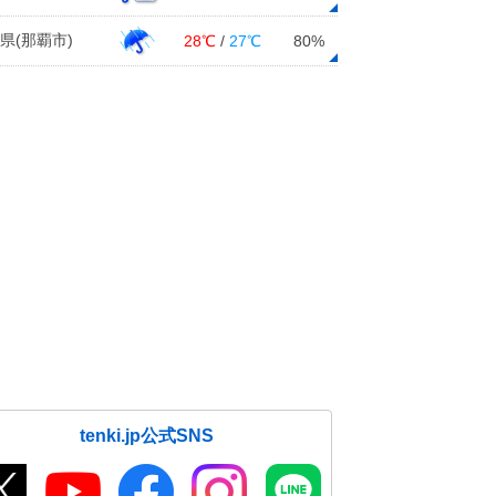
県(那覇市)
28℃
/
27℃
80%
tenki.jp公式SNS