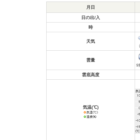
月日
日の出/入
時
天気
雲量
9
雲底高度
気温(℃)