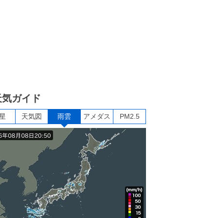
天気ガイド
星
天気図
雨雲
アメダス
PM2.5