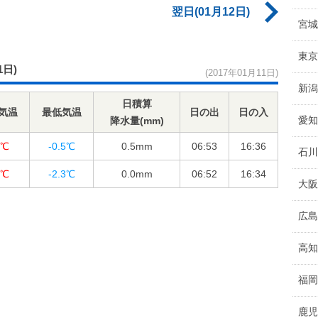
翌日(01月12日)
宮城
東京
1日)
(2017年01月11日)
新潟
日積算
気温
最低気温
日の出
日の入
愛知
降水量(mm)
1℃
-0.5℃
0.5
mm
06:53
16:36
石川
3℃
-2.3℃
0.0
mm
06:52
16:34
大阪
広島
高知
福岡
鹿児