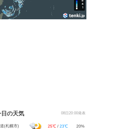
今日の天気
08日20:00発表
道(札幌市)
25℃
/
23℃
20%