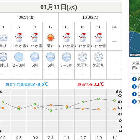
01月11日(
水
)
06:53(出)
16:36(入)
3
6
9
12
15
18
21
24
---
曇り
にわか雪
にわか雪
晴れ
にわか雪
にわか雪
にわか雪
---
大型
割以上
2～3割
6割
6割
7～8割
隙間無
隙間無
西に
---
---
---
---
---
---
---
---
-0.5℃
3.1℃
朝までの最低気温
最高気温
0.0
0.5
-0.2
2.3
1.4
-0.7
-0.9
-1.1