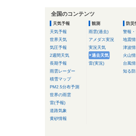
全国のコンテンツ
天気予報
観測
防災
天気予報
雨雲(過去)
警報・
世界天気
アメダス実況
地震情
気圧予報
実況天気
津波情
2週間天気
過去天気
火山情
長期予報
雷(実況)
台風情
雨雲レーダー
知る防
積雪マップ
PM2.5分布予測
世界の雨雲
雷(予報)
道路気象
黄砂情報