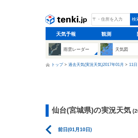
tenki.jp
検
天気予報
観測
雨雲レーダー
天気図
トップ
過去天気(実況天気)2017年01月
11日
仙台(宮城県)の実況天気
(
前日(01月10日)