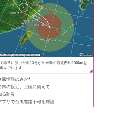
で非常に強い台風13号が久米島の西北西約200kmを
進んでいます
台風情報のみかた
台風の接近、上陸に備えて
知る防災
アプリで台風進路予報を確認