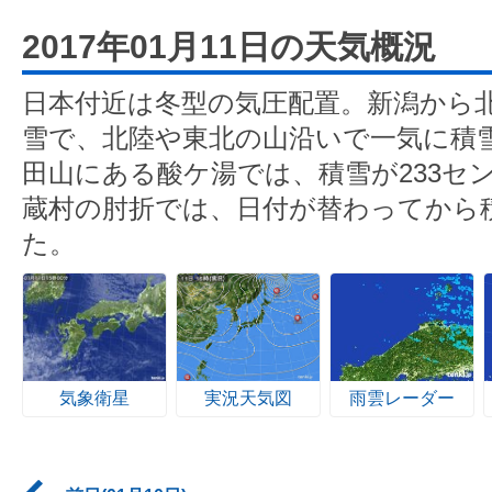
2017年01月11日の天気概況
日本付近は冬型の気圧配置。新潟から
雪で、北陸や東北の山沿いで一気に積
田山にある酸ケ湯では、積雪が233セ
蔵村の肘折では、日付が替わってから積
た。
気象衛星
実況天気図
雨雲レーダー