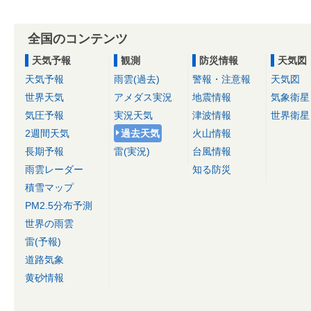
全国のコンテンツ
天気予報
観測
防災情報
天気図
天気予報
雨雲(過去)
警報・注意報
天気図
世界天気
アメダス実況
地震情報
気象衛星
気圧予報
実況天気
津波情報
世界衛星
2週間天気
過去天気
火山情報
長期予報
雷(実況)
台風情報
雨雲レーダー
知る防災
積雪マップ
PM2.5分布予測
世界の雨雲
雷(予報)
道路気象
黄砂情報