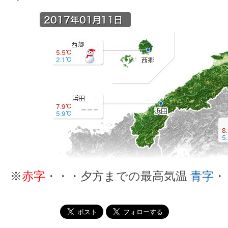
※
赤字
・・・夕方までの最高気温
青字
・