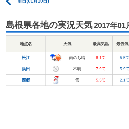
前日(01月10日)
島根県各地の実況天気
2017年01
地点名
天気
最高気温
最低気
松江
雨のち晴
8.1℃
5.5
浜田
不明
7.9℃
5.9
西郷
雪
5.5℃
2.1