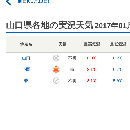
前日(01月10日)
山口県各地の実況天気
2017年01
地点名
天気
最高気温
最低気温
山口
不明
8.0℃
0.2℃
下関
晴
9.1℃
6.7℃
萩
不明
8.1℃
5.9℃