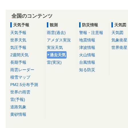
全国のコンテンツ
天気予報
観測
防災情報
天気図
天気予報
雨雲(過去)
警報・注意報
天気図
世界天気
アメダス実況
地震情報
気象衛星
気圧予報
実況天気
津波情報
世界衛星
2週間天気
過去天気
火山情報
長期予報
雷(実況)
台風情報
雨雲レーダー
知る防災
積雪マップ
PM2.5分布予測
世界の雨雲
雷(予報)
道路気象
黄砂情報