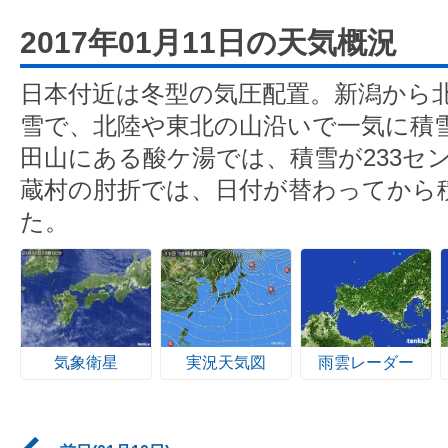
2017年01月11日の天気概況
日本付近は冬型の気圧配置。新潟から
雪で、北陸や東北の山沿いで一気に積
田山にある酸ケ湯では、積雪が233セ
蔵村の肘折では、日付が替わってから積
た。
気象衛星
実況天気図
雨雲レーダー