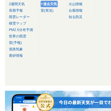
2週間天気
過去天気
火山情報
長期予報
雷(実況)
台風情報
雨雲レーダー
知る防災
積雪マップ
PM2.5分布予測
世界の雨雲
雷(予報)
道路気象
黄砂情報