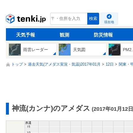
tenki.jp
検索
現在地
天気予報
観測
防災情報
雨雲レーダー
天気図
PM2
トップ
過去天気(アメダス実況・気温)2017年01月
12日
関東・
神流(カンナ)のアメダス
(2017年01月12日