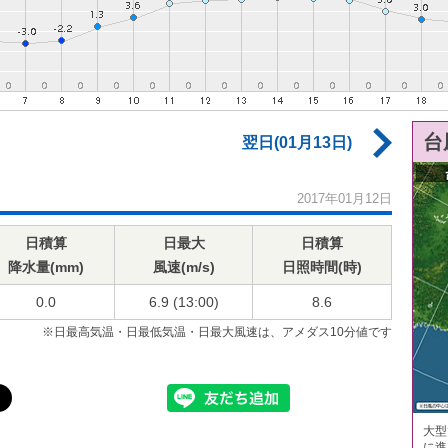
台
翌日(01月13日)
2017年01月12日
日積算
日最大
日積算
降水量(mm)
風速(m/s)
日照時間(時)
0.0
6.9 (13:00)
8.6
※日最高気温・日最低気温・日最大風速は、アメダス10分値です
大型
に進