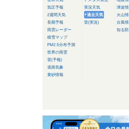
気圧予報
実況天気
津波情
2週間天気
過去天気
火山情
長期予報
雷(実況)
台風情
雨雲レーダー
知る防
積雪マップ
PM2.5分布予測
世界の雨雲
雷(予報)
道路気象
黄砂情報