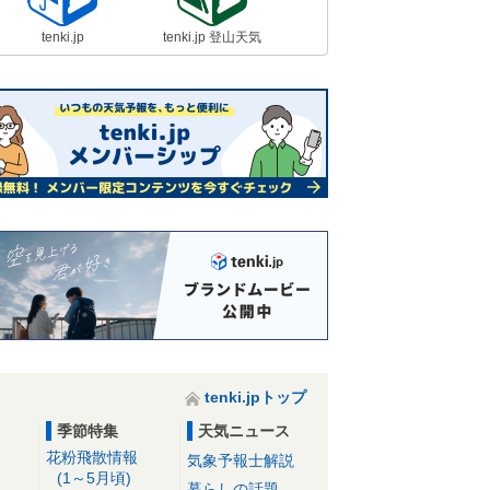
tenki.jp
tenki.jp 登山天気
tenki.jpトップ
季節特集
天気ニュース
花粉飛散情報
気象予報士解説
(1～5月頃)
暮らしの話題