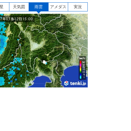
星
天気図
雨雲
アメダス
実況