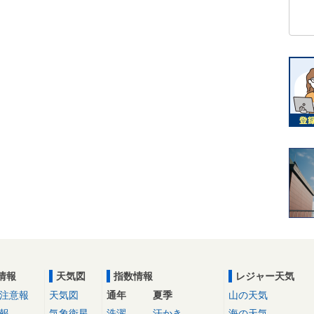
情報
天気図
指数情報
レジャー天気
注意報
天気図
通年
夏季
山の天気
報
気象衛星
洗濯
汗かき
海の天気