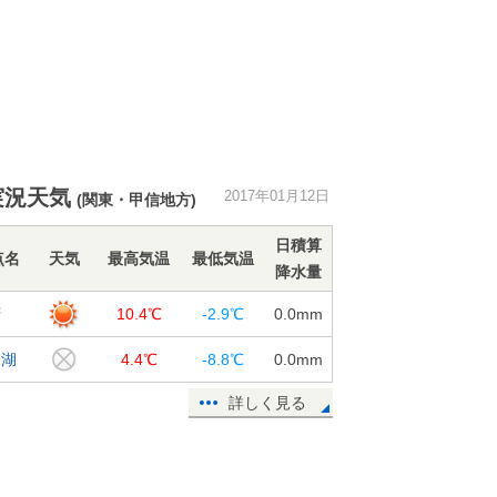
実況天気
2017年01月12日
(関東・甲信地方)
日積算
点名
天気
最高気温
最低気温
降水量
府
10.4℃
-2.9℃
0.0
mm
口湖
4.4℃
-8.8℃
0.0
mm
詳しく見る