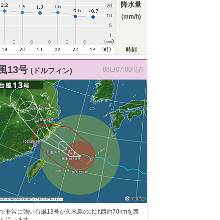
降水量
(mm/h)
時刻
風13号
(ドルフィン)
08日07:00現在
で非常に強い台風13号が久米島の北北西約70kmを西
んでいます