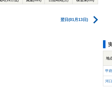
風向(16方位)
風速(m/s)
日照時間(分)
積雪深(cm)
翌日(01月13日)
地
甲
河