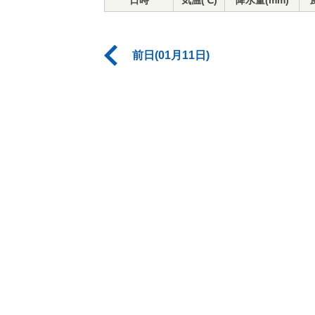
日時
気温(℃)
降水量(mm)
前日(01月11日)