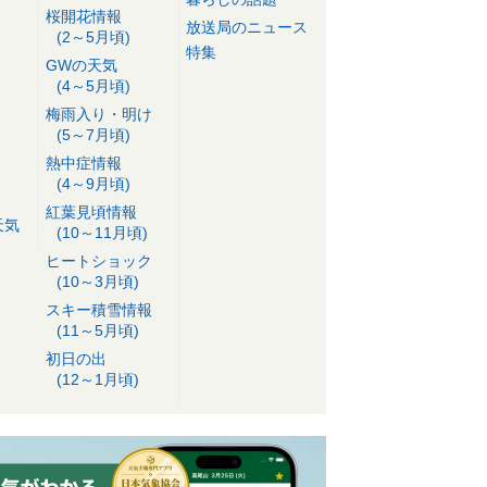
桜開花情報
放送局のニュース
(2～5月頃)
特集
GWの天気
(4～5月頃)
梅雨入り・明け
(5～7月頃)
熱中症情報
(4～9月頃)
紅葉見頃情報
天気
(10～11月頃)
ヒートショック
(10～3月頃)
スキー積雪情報
(11～5月頃)
初日の出
(12～1月頃)