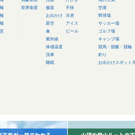
報
世界衛星
服装
不快
空港
報
お出かけ
冷房
野球場
報
星空
アイス
サッカー場
災
傘
ビール
ゴルフ場
紫外線
キャンプ場
体感温度
競馬・競艇・競輪
洗車
釣り
睡眠
お出かけスポット