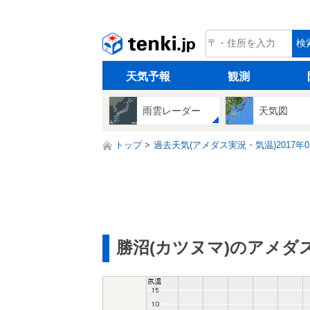
tenki.jp
検
天気予報
観測
雨雲レーダー
天気図
トップ
過去天気(アメダス実況・気温)2017年0
勝沼(カツヌマ)のアメダ