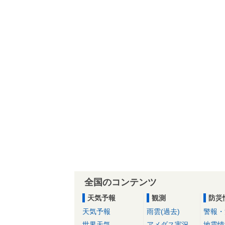
全国のコンテンツ
天気予報
観測
防災
天気予報
雨雲(過去)
警報・
世界天気
アメダス実況
地震情