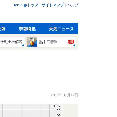
tenki.jpトップ
｜
サイトマップ
｜
ヘルプ
天気
季節特集
天気ニュース
象予報士の解説
熱中症情報
注目
2017年01月12日