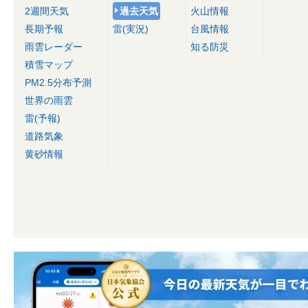
2週間天気
過去天気
火山情報
長期予報
雷(実況)
台風情報
雨雲レーダー
知る防災
積雪マップ
PM2.5分布予測
世界の雨雲
雷(予報)
道路気象
黄砂情報