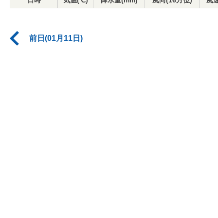
日時
気温(℃)
降水量(mm)
風向(16方位)
風速
前日(01月11日)