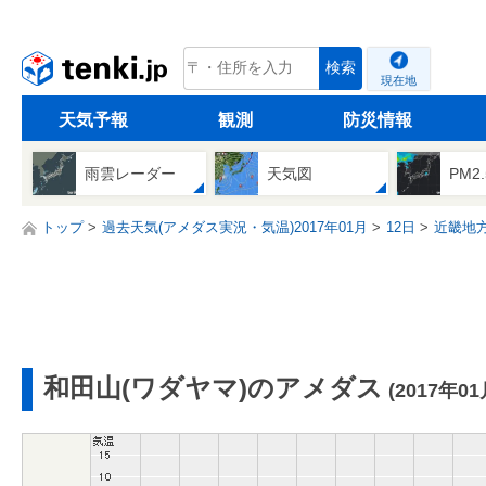
tenki.jp
検索
現在地
天気予報
観測
防災情報
雨雲レーダー
天気図
PM2
トップ
過去天気(アメダス実況・気温)2017年01月
12日
近畿地
和田山(ワダヤマ)のアメダス
(2017年01