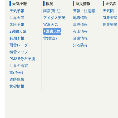
天気予報
観測
防災情報
天気図
天気予報
雨雲(過去)
警報・注意報
天気図
世界天気
アメダス実況
地震情報
気象衛星
気圧予報
実況天気
津波情報
世界衛星
2週間天気
過去天気
火山情報
長期予報
雷(実況)
台風情報
雨雲レーダー
知る防災
積雪マップ
PM2.5分布予測
世界の雨雲
雷(予報)
道路気象
黄砂情報