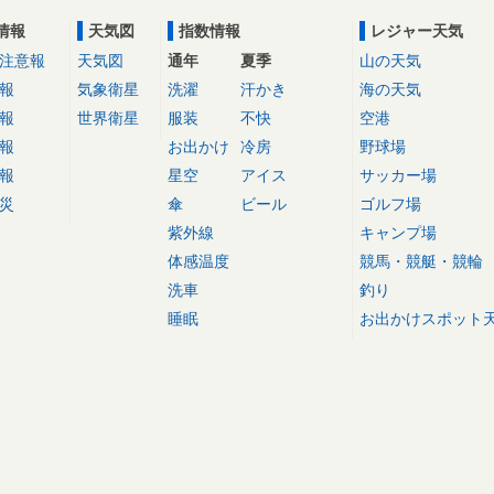
情報
天気図
指数情報
レジャー天気
注意報
天気図
通年
夏季
山の天気
報
気象衛星
洗濯
汗かき
海の天気
報
世界衛星
服装
不快
空港
報
お出かけ
冷房
野球場
報
星空
アイス
サッカー場
災
傘
ビール
ゴルフ場
紫外線
キャンプ場
体感温度
競馬・競艇・競輪
洗車
釣り
睡眠
お出かけスポット