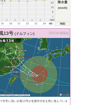
降水量
(mm/h)
時刻
風13号
(ドルフィン)
07日16:00現在
で非常に強い台風13号が名護市付近を西に進んでいま