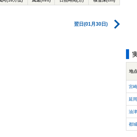
風向(16方位)
風速(m/s)
日照時間(分)
積雪深(cm)
翌日(01月30日)
地
宮
延
油
都