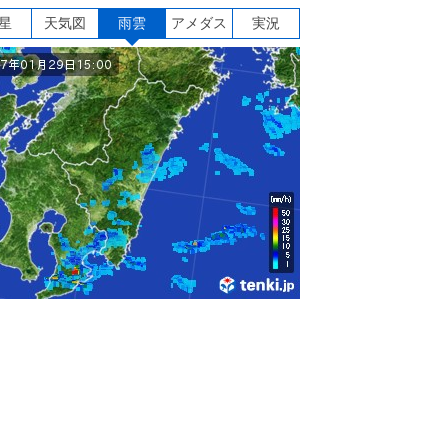
星
天気図
雨雲
アメダス
実況