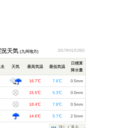
実況天気
2017年01月29日
(九州地方)
日積算
点名
天気
最高気温
最低気温
降水量
崎
16.7℃
7.6℃
0.5
mm
岡
15.5℃
5.3℃
0.0
mm
津
18.4℃
7.8℃
0.5
mm
城
14.6℃
5.7℃
2.5
mm
詳しく見る