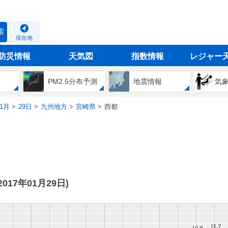
索
現在地
防災情報
天気図
指数情報
レジャー
PM2.5分布予測
地震情報
気
1月
29日
九州地方
宮崎県
西都
(2017年01月29日)