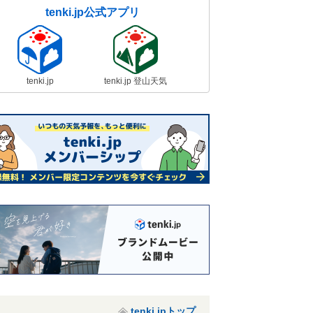
tenki.jp公式アプリ
tenki.jp
tenki.jp 登山天気
tenki.jpトップ