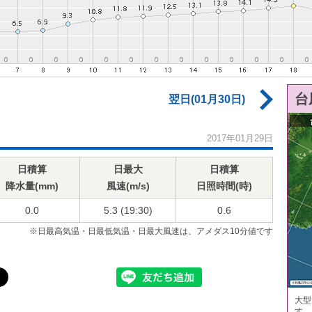
台
翌日(01月30日)
2017年01月29日
日積算
日最大
日積算
降水量(mm)
風速(m/s)
日照時間(時)
0.0
5.3 (19:30)
0.6
※日最高気温・日最低気温・日最大風速は、アメダス10分値です
大型
す