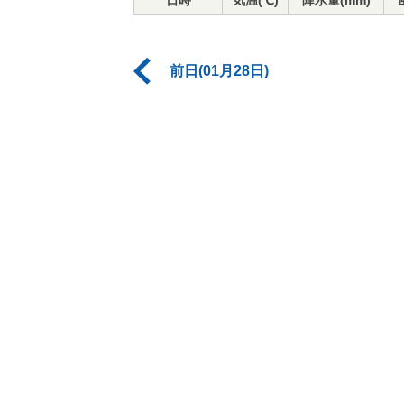
日時
気温(℃)
降水量(mm)
前日(01月28日)