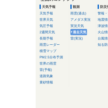
天気予報
観測
防災
天気予報
雨雲(過去)
警報・
世界天気
アメダス実況
地震情
気圧予報
実況天気
津波情
2週間天気
過去天気
火山情
長期予報
雷(実況)
台風情
雨雲レーダー
知る防
積雪マップ
PM2.5分布予測
世界の雨雲
雷(予報)
道路気象
黄砂情報