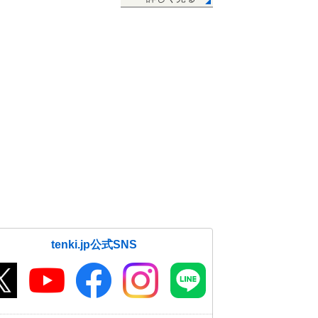
tenki.jp公式SNS