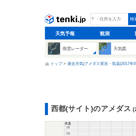
tenki.jp
検
天気予報
観測
雨雲レーダー
天気図
トップ
過去天気(アメダス実況・気温)2017年0
西都(サイト)のアメダス