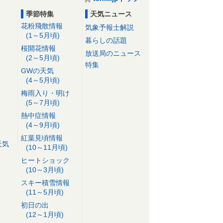
季節特集
天気ニュース
花粉飛散情報
気象予報士解説
(1～5月頃)
暮らしの話題
桜開花情報
放送局のニュース
(2～5月頃)
特集
GWの天気
(4～5月頃)
梅雨入り・明け
(5～7月頃)
熱中症情報
(4～9月頃)
紅葉見頃情報
天気
(10～11月頃)
ヒートショック
(10～3月頃)
スキー積雪情報
(11～5月頃)
初日の出
(12～1月頃)