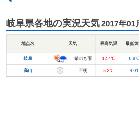
岐阜県各地の実況天気
2017年01
地点名
天気
最高気温
最低気
岐阜
晴のち雨
12.4℃
0.8
高山
不明
5.2℃
-4.0