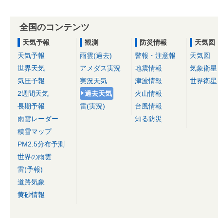
全国のコンテンツ
天気予報
観測
防災情報
天気図
天気予報
雨雲(過去)
警報・注意報
天気図
世界天気
アメダス実況
地震情報
気象衛星
気圧予報
実況天気
津波情報
世界衛星
2週間天気
過去天気
火山情報
長期予報
雷(実況)
台風情報
雨雲レーダー
知る防災
積雪マップ
PM2.5分布予測
世界の雨雲
雷(予報)
道路気象
黄砂情報