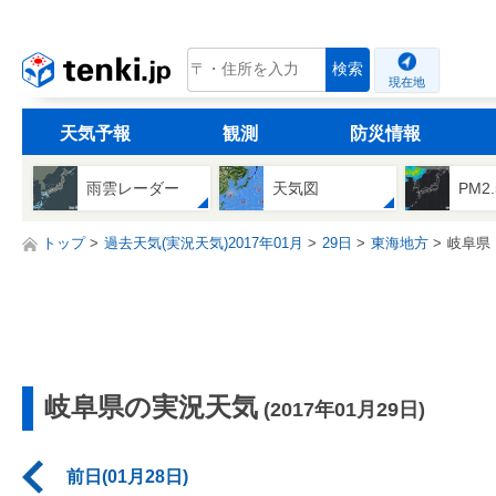
tenki.jp
検索
現在地
天気予報
観測
防災情報
雨雲レーダー
天気図
PM2
トップ
過去天気(実況天気)2017年01月
29日
東海地方
岐阜県
岐阜県の実況天気
(2017年01月29日)
前日(01月28日)