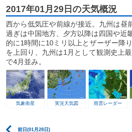
2017年01月29日の天気概況
西から低気圧や前線が接近。九州は昼
過ぎは中国地方、夕方以降は四国や近
的に1時間に10ミリ以上とザーザー降
を上回り、九州は1月として観測史上最
で4月並み。
気象衛星
実況天気図
雨雲レーダー
前日(01月28日)