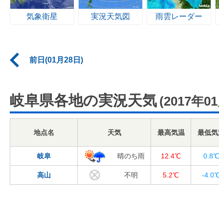
気象衛星
実況天気図
雨雲レーダー
前日(01月28日)
岐阜県各地の実況天気
(2017年0
地点名
天気
最高気温
最低気
岐阜
晴のち雨
12.4℃
0.8
高山
不明
5.2℃
-4.0