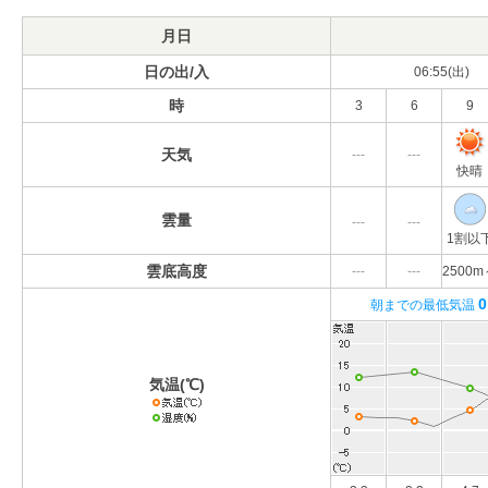
月日
日の出/入
06:55(出)
時
3
6
9
天気
---
---
快晴
雲量
---
---
1割以
雲底高度
---
---
2500m
0
朝までの最低気温
気温(℃)