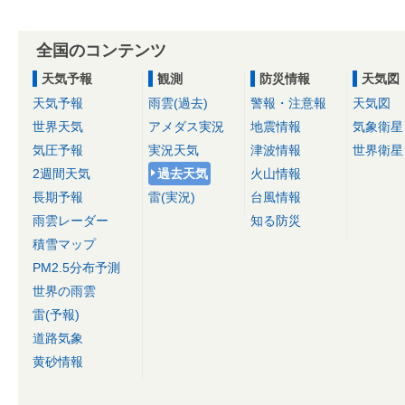
全国のコンテンツ
天気予報
観測
防災情報
天気図
天気予報
雨雲(過去)
警報・注意報
天気図
世界天気
アメダス実況
地震情報
気象衛星
気圧予報
実況天気
津波情報
世界衛星
2週間天気
過去天気
火山情報
長期予報
雷(実況)
台風情報
雨雲レーダー
知る防災
積雪マップ
PM2.5分布予測
世界の雨雲
雷(予報)
道路気象
黄砂情報