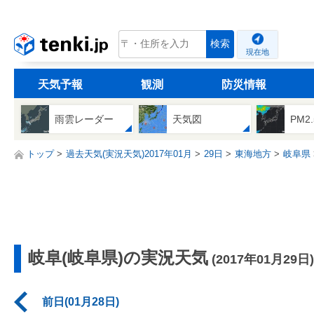
tenki.jp
検索
現在地
天気予報
観測
防災情報
雨雲レーダー
天気図
PM2
トップ
過去天気(実況天気)2017年01月
29日
東海地方
岐阜県
岐阜(岐阜県)の実況天気
(2017年01月29日)
前日(01月28日)