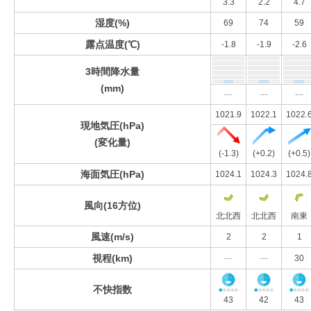
3.3
2.2
4.7
湿度(%)
69
74
59
露点温度(℃)
-1.8
-1.9
-2.6
3時間降水量
(mm)
---
---
---
1021.9
1022.1
1022.
現地気圧(hPa)
(変化量)
(-1.3)
(+0.2)
(+0.5)
海面気圧(hPa)
1024.1
1024.3
1024.
風向(16方位)
北北西
北北西
南東
風速(m/s)
2
2
1
視程(km)
---
---
30
不快指数
43
42
43