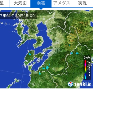
星
天気図
雨雲
アメダス
実況