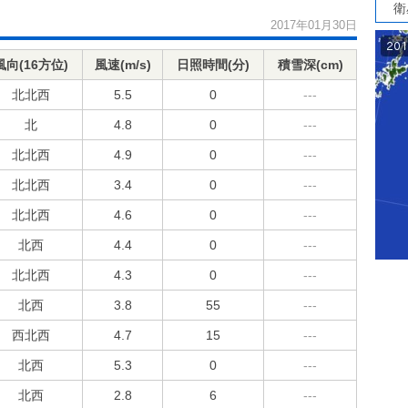
衛
2017年01月30日
風向(16方位)
風速(m/s)
日照時間(分)
積雪深(cm)
北北西
5.5
0
---
北
4.8
0
---
北北西
4.9
0
---
北北西
3.4
0
---
北北西
4.6
0
---
北西
4.4
0
---
北北西
4.3
0
---
北西
3.8
55
---
西北西
4.7
15
---
北西
5.3
0
---
北西
2.8
6
---