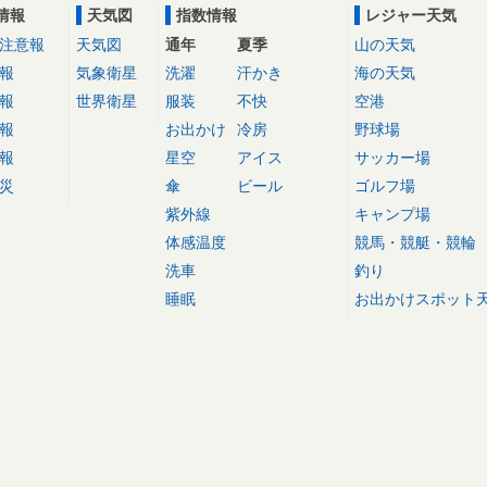
情報
天気図
指数情報
レジャー天気
注意報
天気図
通年
夏季
山の天気
報
気象衛星
洗濯
汗かき
海の天気
報
世界衛星
服装
不快
空港
報
お出かけ
冷房
野球場
報
星空
アイス
サッカー場
災
傘
ビール
ゴルフ場
紫外線
キャンプ場
体感温度
競馬・競艇・競輪
洗車
釣り
睡眠
お出かけスポット