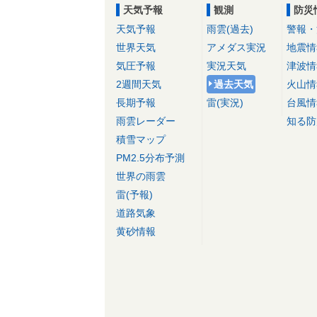
天気予報
観測
防災
天気予報
雨雲(過去)
警報・
世界天気
アメダス実況
地震情
気圧予報
実況天気
津波情
2週間天気
過去天気
火山情
長期予報
雷(実況)
台風情
雨雲レーダー
知る防
積雪マップ
PM2.5分布予測
世界の雨雲
雷(予報)
道路気象
黄砂情報