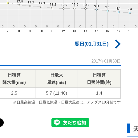
翌日(01月31日)
2017年01月30日
日積算
日最大
日積算
降水量(mm)
風速(m/s)
日照時間(時)
2.5
5.7 (11:40)
1.4
※日最高気温・日最低気温・日最大風速は、アメダス10分値です