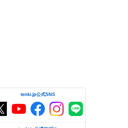
tenki.jp公式SNS