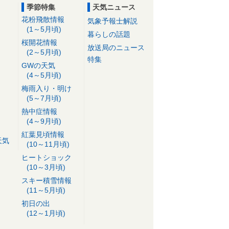
季節特集
天気ニュース
花粉飛散情報
気象予報士解説
(1～5月頃)
暮らしの話題
桜開花情報
放送局のニュース
(2～5月頃)
特集
GWの天気
(4～5月頃)
梅雨入り・明け
(5～7月頃)
熱中症情報
(4～9月頃)
紅葉見頃情報
天気
(10～11月頃)
ヒートショック
(10～3月頃)
スキー積雪情報
(11～5月頃)
初日の出
(12～1月頃)