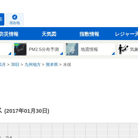
索
現在地
防災情報
天気図
指数情報
レジャー
PM2.5分布予測
地震情報
気
1月
30日
九州地方
熊本県
水俣
ス
(2017年01月30日)