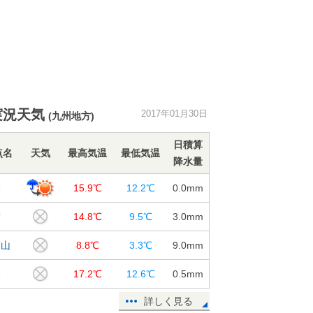
実況天気
2017年01月30日
(九州地方)
日積算
点名
天気
最高気温
最低気温
降水量
本
15.9℃
12.2℃
0.0
mm
吉
14.8℃
9.5℃
3.0
mm
蘇山
8.8℃
3.3℃
9.0
mm
深
17.2℃
12.6℃
0.5
mm
詳しく見る