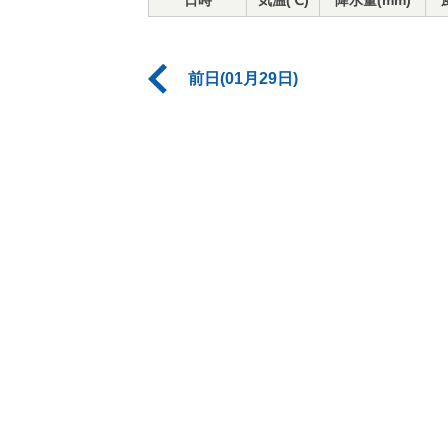
日時
気温(℃)
降水量(mm)
前日(01月29日)