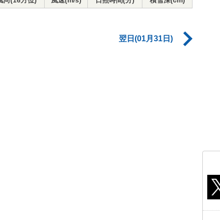
風向(16方位)
風速(m/s)
日照時間(分)
積雪深(cm)
翌日(01月31日)