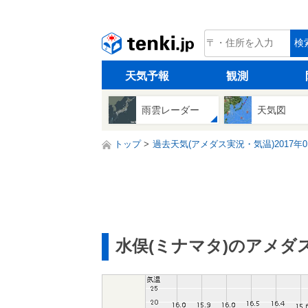
tenki.jp
検
天気予報
観測
雨雲レーダー
天気図
トップ
過去天気(アメダス実況・気温)2017年0
水俣(ミナマタ)のアメダ