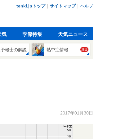
tenki.jpトップ
｜
サイトマップ
｜
ヘルプ
天気
季節特集
天気ニュース
象予報士の解説
熱中症情報
注目
2017年01月30日