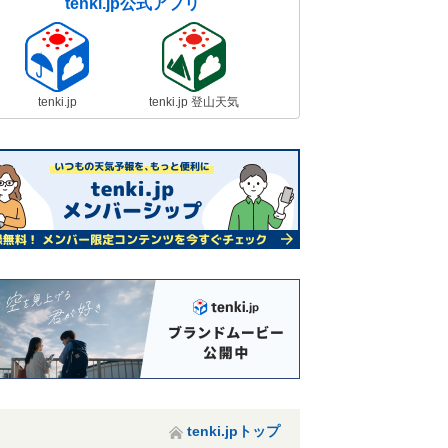
tenki.jp公式アプリ
tenki.jp
tenki.jp 登山天気
tenki.jpトップ