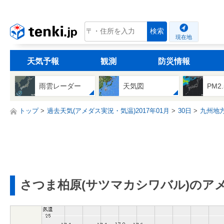
tenki.jp
検索
現在地
天気予報
観測
防災情報
雨雲レーダー
天気図
PM2
トップ
過去天気(アメダス実況・気温)2017年01月
30日
九州地
さつま柏原(サツマカシワバル)のア