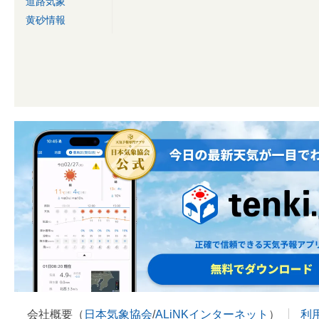
道路気象
黄砂情報
会社概要（
日本気象協会
/
ALiNKインターネット
）
利