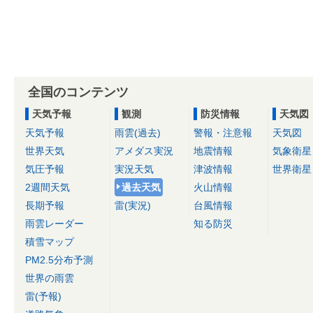
全国のコンテンツ
天気予報
観測
防災情報
天気図
天気予報
雨雲(過去)
警報・注意報
天気図
世界天気
アメダス実況
地震情報
気象衛星
気圧予報
実況天気
津波情報
世界衛星
2週間天気
過去天気
火山情報
長期予報
雷(実況)
台風情報
雨雲レーダー
知る防災
積雪マップ
PM2.5分布予測
世界の雨雲
雷(予報)