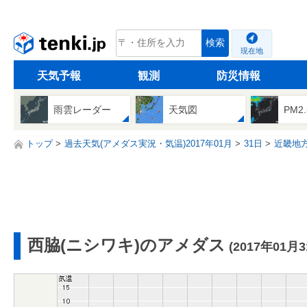
tenki.jp
検索
現在地
天気予報
観測
防災情報
雨雲レーダー
天気図
PM2
トップ
過去天気(アメダス実況・気温)2017年01月
31日
近畿地
西脇(ニシワキ)のアメダス
(2017年01月3