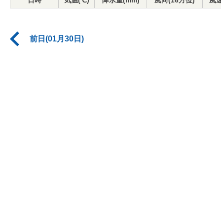
日時
気温(℃)
降水量(mm)
風向(16方位)
風速
前日(01月30日)