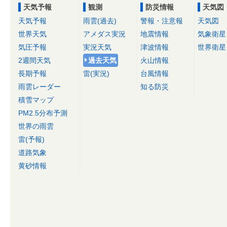
天気予報
観測
防災情報
天気図
天気予報
雨雲(過去)
警報・注意報
天気図
世界天気
アメダス実況
地震情報
気象衛星
気圧予報
実況天気
津波情報
世界衛星
2週間天気
過去天気
火山情報
長期予報
雷(実況)
台風情報
雨雲レーダー
知る防災
積雪マップ
PM2.5分布予測
世界の雨雲
雷(予報)
道路気象
黄砂情報