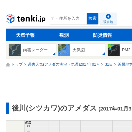
tenki.jp
検索
現在地
天気予報
観測
防災情報
雨雲レーダー
天気図
PM2
トップ
過去天気(アメダス実況・気温)2017年01月
31日
近畿地
後川(シツカワ)のアメダス
(2017年01月3