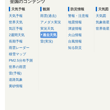
全国のコンテンツ
天気予報
観測
防災情報
天気図
天気予報
雨雲(過去)
警報・注意報
天気図
世界天気
アメダス実況
地震情報
気象衛星
気圧予報
実況天気
津波情報
世界衛星
2週間天気
過去天気
火山情報
長期予報
雷(実況)
台風情報
雨雲レーダー
知る防災
積雪マップ
PM2.5分布予測
世界の雨雲
雷(予報)
道路気象
黄砂情報