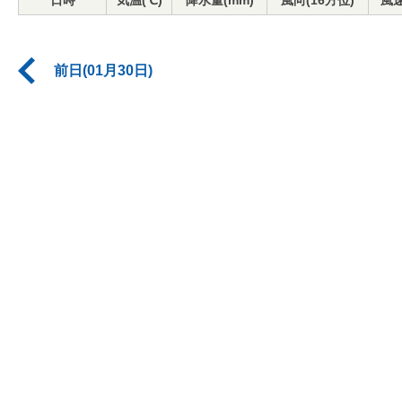
日時
気温(℃)
降水量(mm)
風向(16方位)
風速
前日(01月30日)