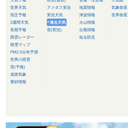
天気予報
雨雲(過去)
警報・注意報
天気図
世界天気
アメダス実況
地震情報
気象衛星
気圧予報
実況天気
津波情報
世界衛星
2週間天気
過去天気
火山情報
長期予報
雷(実況)
台風情報
雨雲レーダー
知る防災
積雪マップ
PM2.5分布予測
世界の雨雲
雷(予報)
道路気象
黄砂情報