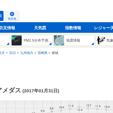
索
現在地
防災情報
天気図
指数情報
レジャー
PM2.5分布予測
地震情報
気
1月
31日
九州地方
宮崎県
都城
アメダス
(2017年01月31日)