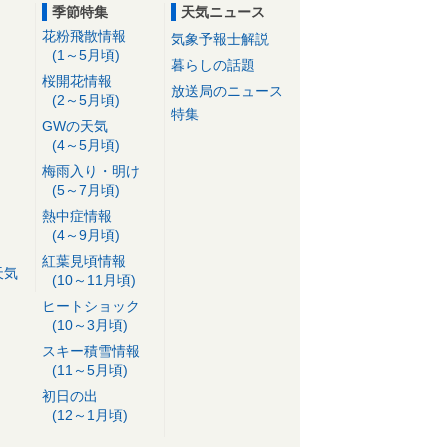
季節特集
天気ニュース
花粉飛散情報
気象予報士解説
(1～5月頃)
暮らしの話題
桜開花情報
放送局のニュース
(2～5月頃)
特集
GWの天気
(4～5月頃)
梅雨入り・明け
(5～7月頃)
熱中症情報
(4～9月頃)
紅葉見頃情報
天気
(10～11月頃)
ヒートショック
(10～3月頃)
スキー積雪情報
(11～5月頃)
初日の出
(12～1月頃)