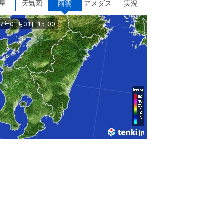
星
天気図
雨雲
アメダス
実況