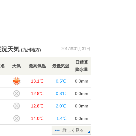
実況天気
2017年01月31日
(九州地方)
日積算
点名
天気
最高気温
最低気温
降水量
崎
13.1℃
0.5℃
0.0
mm
岡
12.8℃
0.8℃
0.0
mm
津
12.8℃
2.0℃
0.0
mm
城
14.0℃
-1.4℃
0.0
mm
詳しく見る