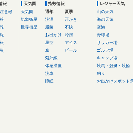
情報
天気図
指数情報
レジャー天気
注意報
天気図
通年
夏季
山の天気
報
気象衛星
洗濯
汗かき
海の天気
報
世界衛星
服装
不快
空港
報
お出かけ
冷房
野球場
報
星空
アイス
サッカー場
災
傘
ビール
ゴルフ場
紫外線
キャンプ場
体感温度
競馬・競艇・競輪
洗車
釣り
睡眠
お出かけスポット