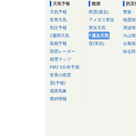
天気予報
観測
防災
天気予報
雨雲(過去)
警報・
世界天気
アメダス実況
地震情
気圧予報
実況天気
津波情
2週間天気
過去天気
火山情
長期予報
雷(実況)
台風情
雨雲レーダー
知る防
積雪マップ
PM2.5分布予測
世界の雨雲
雷(予報)
道路気象
黄砂情報