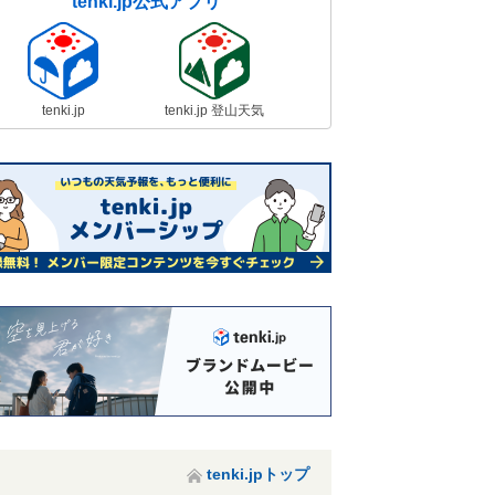
tenki.jp公式アプリ
tenki.jp
tenki.jp 登山天気
tenki.jpトップ