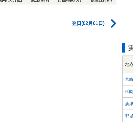
風向(16方位)
風速(m/s)
日照時間(分)
積雪深(cm)
翌日(02月01日)
地
宮
延
油
都