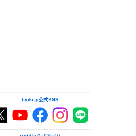
tenki.jp公式SNS