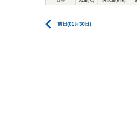
日時
気温(℃)
降水量(mm)
前日(01月30日)