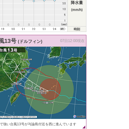
降水量
(mm/h)
時刻
風13号
(ドルフィン)
07日12:00現在
で強い台風13号が与論島付近を西に進んでいます