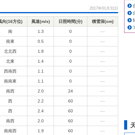
2017年01月31日
風向(16方位)
風速(m/s)
日照時間(分)
積雪深(cm)
南
1.3
0
---
南東
0.5
0
---
北北西
1.8
0
---
北東
1.4
0
---
西南西
1.1
0
---
南南東
1.1
0
---
南西
2.0
24
---
西
2.2
60
---
西
2.4
60
---
南西
2.0
60
---
南南西
1.9
60
---