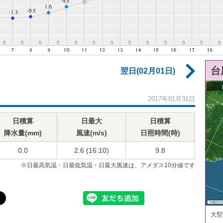
台
翌日(02月01日)
2017年01月31日
日積算
日最大
日積算
降水量(mm)
風速(m/s)
日照時間(時)
0.0
2.6 (16:10)
9.8
※日最高気温・日最低気温・日最大風速は、アメダス10分値です
大型