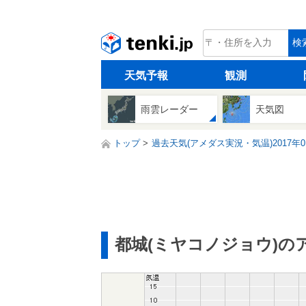
tenki.jp
検
天気予報
観測
雨雲レーダー
天気図
トップ
過去天気(アメダス実況・気温)2017年0
都城(ミヤコノジョウ)の