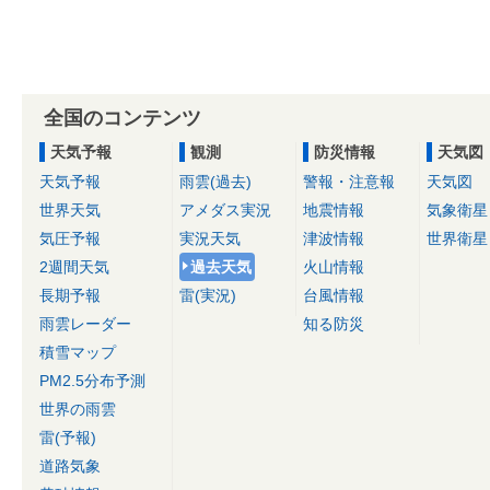
全国のコンテンツ
天気予報
観測
防災情報
天気図
天気予報
雨雲(過去)
警報・注意報
天気図
世界天気
アメダス実況
地震情報
気象衛星
気圧予報
実況天気
津波情報
世界衛星
2週間天気
過去天気
火山情報
長期予報
雷(実況)
台風情報
雨雲レーダー
知る防災
積雪マップ
PM2.5分布予測
世界の雨雲
雷(予報)
道路気象