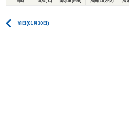
日時
気温(℃)
降水量(mm)
風向(16方位)
風速
前日(01月30日)