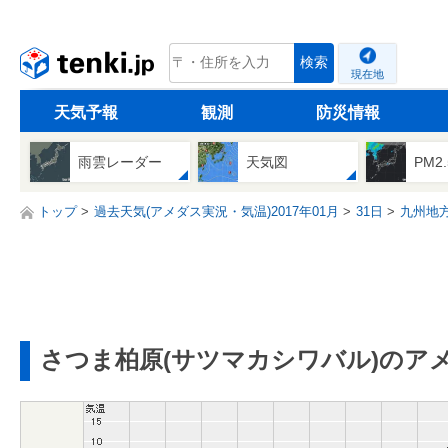
tenki.jp
検索
現在地
天気予報
観測
防災情報
雨雲レーダー
天気図
PM2
トップ
過去天気(アメダス実況・気温)2017年01月
31日
九州地
さつま柏原(サツマカシワバル)のア