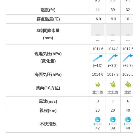
5.3
3.3
5.2
湿度(%)
44
39
32
露点温度(℃)
-6.0
-9.3
-10.1
3時間降水量
(mm)
---
---
---
1011.6
1014.8
1017.
現地気圧(hPa)
(変化量)
(+4.0)
(+3.2)
(+2.7)
海面気圧(hPa)
1014.6
1017.8
1020.
風向(16方位)
北北西
北北西
北西
風速(m/s)
3
7
6
視程(km)
20
20
40
不快指数
42
39
40