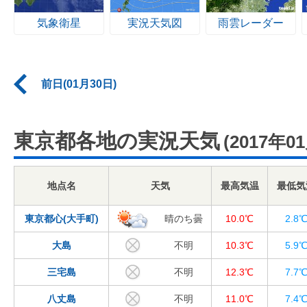
気象衛星
実況天気図
雨雲レーダー
前日(01月30日)
東京都各地の実況天気
(2017年0
地点名
天気
最高気温
最低気
東京都心(大手町)
晴のち曇
10.0℃
2.8
大島
不明
10.3℃
5.9
三宅島
不明
12.3℃
7.7
八丈島
不明
11.0℃
7.4