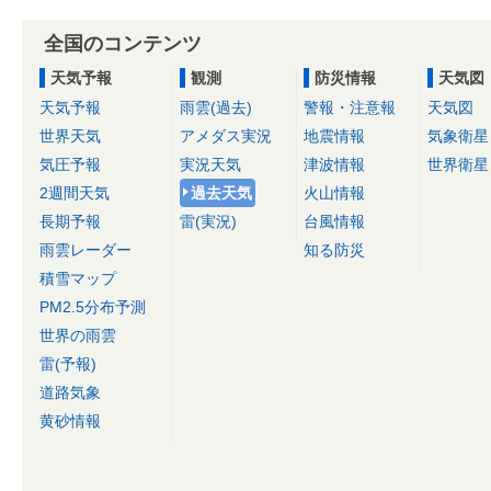
全国のコンテンツ
天気予報
観測
防災情報
天気図
天気予報
雨雲(過去)
警報・注意報
天気図
世界天気
アメダス実況
地震情報
気象衛星
気圧予報
実況天気
津波情報
世界衛星
2週間天気
過去天気
火山情報
長期予報
雷(実況)
台風情報
雨雲レーダー
知る防災
積雪マップ
PM2.5分布予測
世界の雨雲
雷(予報)
道路気象
黄砂情報