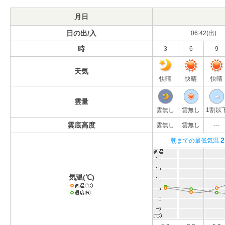
月日
日の出/入
06:42(出)
時
3
6
9
天気
快晴
快晴
快晴
雲量
雲無し
雲無し
1割以
雲底高度
雲無し
雲無し
---
2
朝までの最低気温
気温(℃)