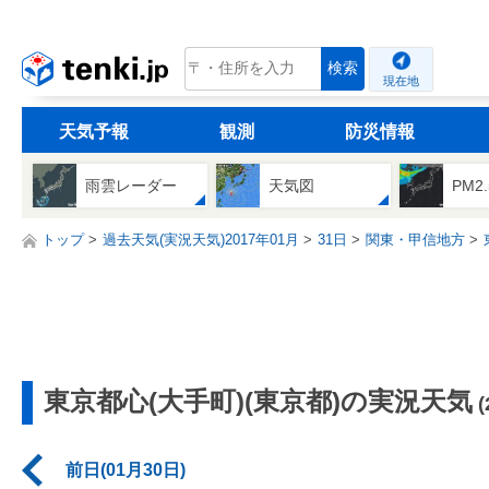
tenki.jp
検索
現在地
天気予報
観測
防災情報
雨雲レーダー
天気図
PM2
トップ
過去天気(実況天気)2017年01月
31日
関東・甲信地方
東京都心(大手町)(東京都)の実況天気
前日(01月30日)