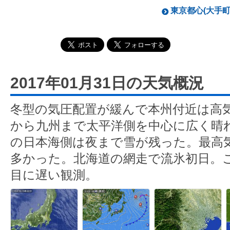
東京都心(大手町)
2017年01月31日の天気概況
冬型の気圧配置が緩んで本州付近は高
から九州まで太平洋側を中心に広く晴
の日本海側は夜まで雪が残った。最高気
多かった。北海道の網走で流氷初日。
目に遅い観測。