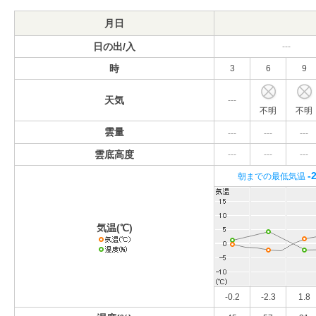
月日
日の出/入
---
時
3
6
9
天気
---
不明
不明
雲量
---
---
---
雲底高度
---
---
---
-
朝までの最低気温
気温(℃)
-0.2
-2.3
1.8