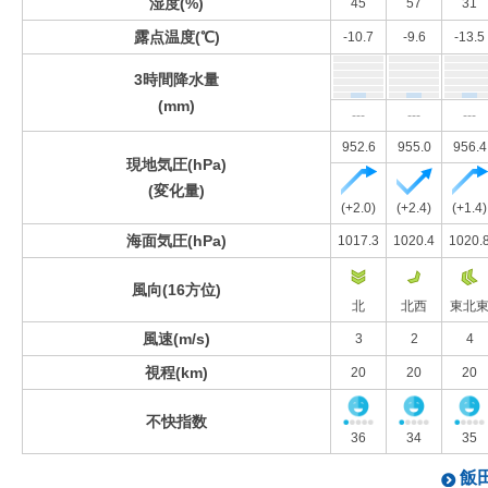
湿度(%)
45
57
31
露点温度(℃)
-10.7
-9.6
-13.5
3時間降水量
(mm)
---
---
---
952.6
955.0
956.4
現地気圧(hPa)
(変化量)
(+2.0)
(+2.4)
(+1.4)
海面気圧(hPa)
1017.3
1020.4
1020.
風向(16方位)
北
北西
東北
風速(m/s)
3
2
4
視程(km)
20
20
20
不快指数
36
34
35
飯田