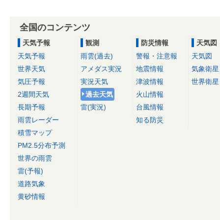
全国のコンテンツ
天気予報
観測
防災情報
天気図
天気予報
雨雲(過去)
警報・注意報
天気図
世界天気
アメダス実況
地震情報
気象衛星
気圧予報
実況天気
津波情報
世界衛星
2週間天気
過去天気
火山情報
長期予報
雷(実況)
台風情報
雨雲レーダー
知る防災
積雪マップ
PM2.5分布予測
世界の雨雲
雷(予報)
道路気象
黄砂情報