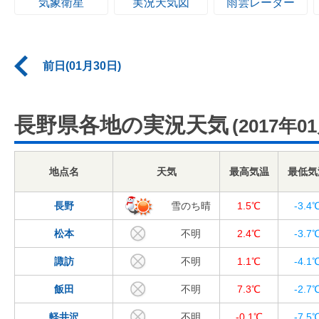
気象衛星
実況天気図
雨雲レーダー
前日(01月30日)
長野県各地の実況天気
(2017年0
地点名
天気
最高気温
最低気
長野
雪のち晴
1.5℃
-3.4
松本
不明
2.4℃
-3.7
諏訪
不明
1.1℃
-4.1
飯田
不明
7.3℃
-2.7
軽井沢
不明
-0.1℃
-7.5