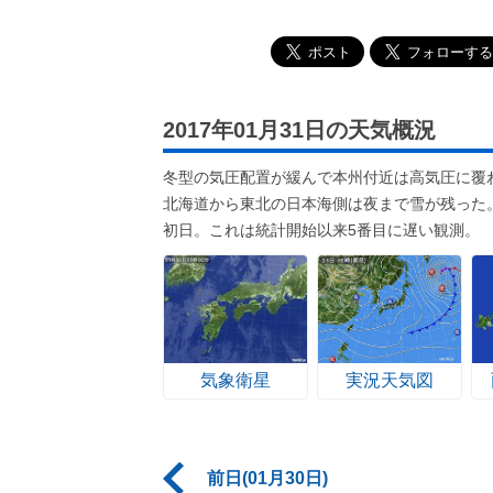
2017年01月31日の天気概況
冬型の気圧配置が緩んで本州付近は高気圧に覆
北海道から東北の日本海側は夜まで雪が残った
初日。これは統計開始以来5番目に遅い観測。
気象衛星
実況天気図
前日(01月30日)