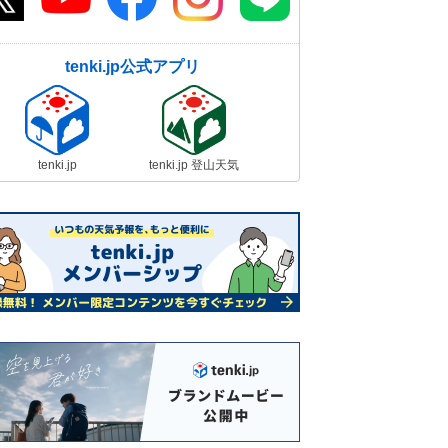
tenki.jp公式アプリ
tenki.jp
tenki.jp 登山天気