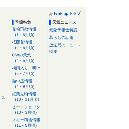
tenki.jpトップ
季節特集
天気ニュース
花粉飛散情報
気象予報士解説
(1～5月頃)
暮らしの話題
桜開花情報
放送局のニュース
(2～5月頃)
特集
GWの天気
(4～5月頃)
梅雨入り・明け
(5～7月頃)
熱中症情報
(4～9月頃)
紅葉見頃情報
天気
(10～11月頃)
ヒートショック
(10～3月頃)
スキー積雪情報
(11～5月頃)