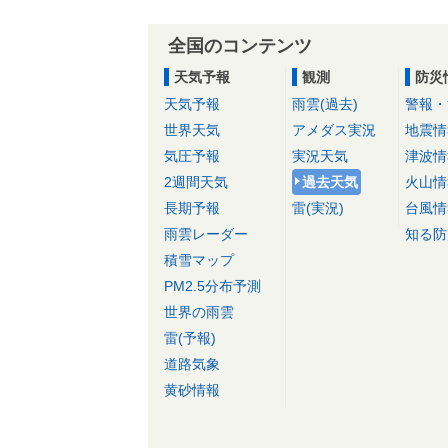
全国のコンテンツ
天気予報
観測
防災
天気予報
雨雲(過去)
警報・
世界天気
アメダス実況
地震情
気圧予報
実況天気
津波情
2週間天気
過去天気
火山情
長期予報
雷(実況)
台風情
雨雲レーダー
知る防
積雪マップ
PM2.5分布予測
世界の雨雲
雷(予報)
道路気象
黄砂情報