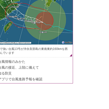
で強い台風13号が沖永良部島の東南東約160kmを西
んでいます
台風情報のみかた
台風の接近、上陸に備えて
知る防災
アプリで台風進路予報を確認