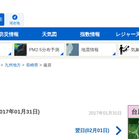
索
現在地
防災情報
天気図
指数情報
レジャー
PM2.5分布予測
地震情報
気
九州地方
長崎県
厳原
台
2017年01月31日)
2017年01月31日
翌日(02月01日)