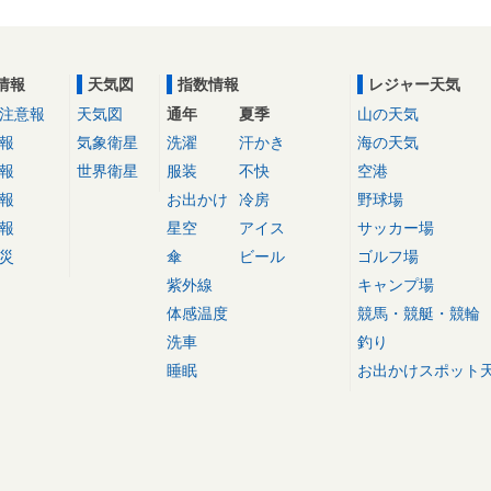
情報
天気図
指数情報
レジャー天気
注意報
天気図
通年
夏季
山の天気
報
気象衛星
洗濯
汗かき
海の天気
報
世界衛星
服装
不快
空港
報
お出かけ
冷房
野球場
報
星空
アイス
サッカー場
災
傘
ビール
ゴルフ場
紫外線
キャンプ場
体感温度
競馬・競艇・競輪
洗車
釣り
睡眠
お出かけスポット