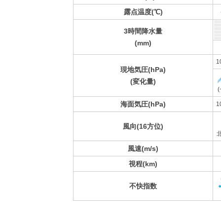
露点温度(℃)
3時間降水量
(mm)
1
現地気圧(hPa)
(変化量)
(
海面気圧(hPa)
1
風向(16方位)
風速(m/s)
視程(km)
不快指数