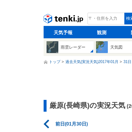
tenki.jp
検
天気予報
観測
雨雲レーダー
天気図
トップ
過去天気(実況天気)2017年01月
31日
厳原(長崎県)の実況天気
(
前日(01月30日)