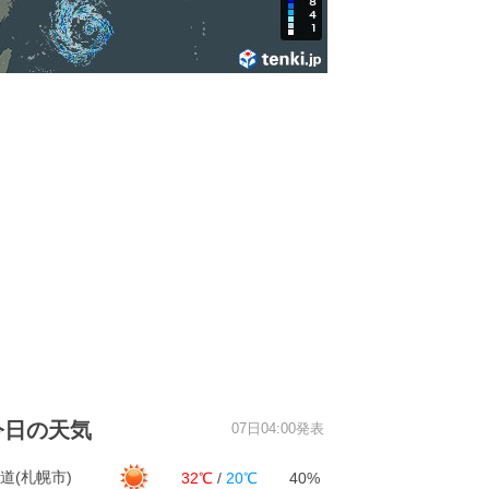
今日の天気
07日04:00発表
道(札幌市)
32℃
/
20℃
40%