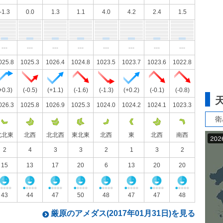
-1.3
0.0
1.3
1.1
4.0
4.2
2.4
1.5
---
---
---
---
---
---
---
---
025.8
1025.3
1026.4
1024.8
1023.5
1023.7
1023.6
1022.8
+0.3)
(-0.5)
(+1.1)
(-1.6)
(-1.3)
(+0.2)
(-0.1)
(-0.8)
026.3
1025.8
1026.9
1025.3
1024.0
1024.2
1024.1
1023.3
衛
北北東
北西
北北西
東北東
北西
東
北西
南西
2
4
3
3
2
1
3
2
15
13
17
20
6
13
20
20
43
44
47
50
48
47
47
48
厳原のアメダス(2017年01月31日)を見る