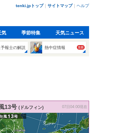
tenki.jpトップ
｜
サイトマップ
｜
ヘルプ
天気
季節特集
天気ニュース
象予報士の解説
熱中症情報
注目
風13号
(ドルフィン)
07日04:00現在