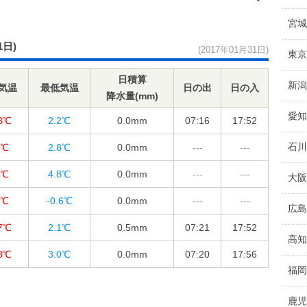
宮城
1日)
(2017年01月31日)
東京
日積算
新潟
気温
最低気温
日の出
日の入
降水量(mm)
愛知
.3℃
2.2℃
0.0
mm
07:16
17:52
石川
5℃
2.8℃
0.0
mm
---
---
4℃
4.8℃
0.0
mm
---
---
大阪
4℃
-0.6℃
0.0
mm
---
---
広島
.7℃
2.1℃
0.5
mm
07:21
17:52
高知
.3℃
3.0℃
0.0
mm
07:20
17:56
福岡
鹿児