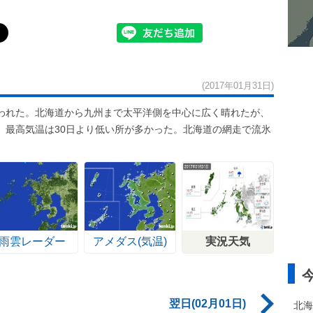
(2017年01月31日)
われた。北海道から九州まで太平洋側を中心に広く晴れたが、
。最高気温は30日より低い所が多かった。北海道の網走で流氷
雨雲レーダー
アメダス(気温)
実況天気
翌日(02月01日)
北海