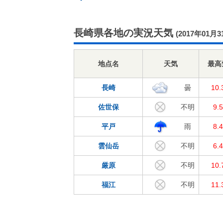
長崎県各地の実況天気
(2017年01月3
地点名
天気
最高
長崎
曇
10
佐世保
不明
9.
平戸
雨
8.
雲仙岳
不明
6.
厳原
不明
10
福江
不明
11