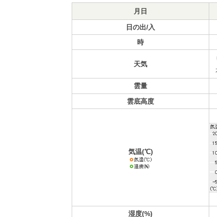
月日
日の出/入
時
天気
雲量
雲底高度
気温(℃)
湿度(%)