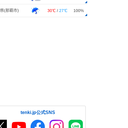
県(那覇市)
30℃
/
27℃
100%
tenki.jp公式SNS