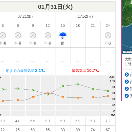
01月31日(
火
)
07:21(出)
17:52(入)
3
6
9
12
15
18
21
24
---
---
不明
不明
不明
不明
雨
不明
---
---
---
---
---
---
---
---
大型
---
---
---
---
---
---
---
---
に進
2.1℃
10.7℃
朝までの最低気温
最高気温
3.3
4.0
6.6
9.7
6.7
5.9
6.7
7.2
72
75
69
55
83
89
74
67