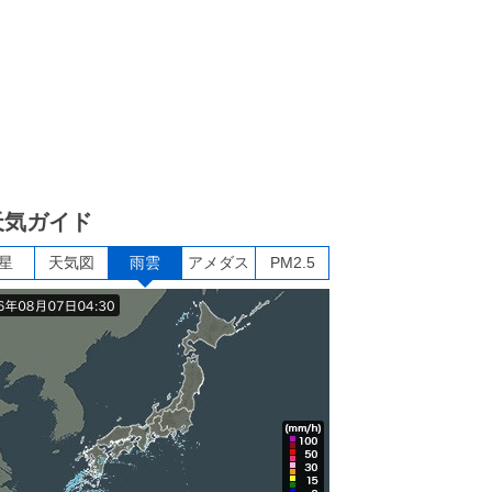
天気ガイド
星
天気図
雨雲
アメダス
PM2.5