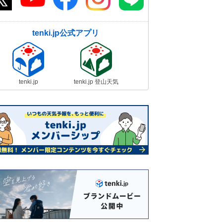
tenki.jp公式アプリ
tenki.jp
tenki.jp 登山天気