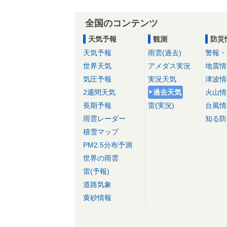
全国のコンテンツ
天気予報
観測
防災
天気予報
雨雲(過去)
警報・
世界天気
アメダス実況
地震情
気圧予報
実況天気
津波情
2週間天気
過去天気
火山情
長期予報
雷(実況)
台風情
雨雲レーダー
知る防
積雪マップ
PM2.5分布予測
世界の雨雲
雷(予報)
道路気象
黄砂情報