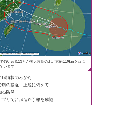
で強い台風13号が南大東島の北北東約110kmを西に
でいます
台風情報のみかた
台風の接近、上陸に備えて
知る防災
アプリで台風進路予報を確認