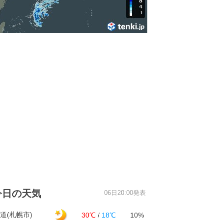
今日の天気
06日20:00発表
道(札幌市)
30℃
/
18℃
10%