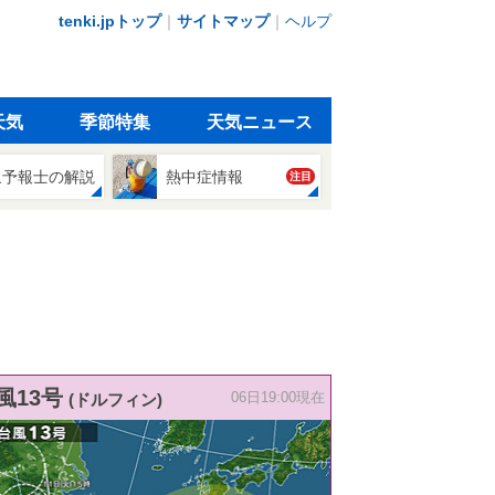
tenki.jpトップ
｜
サイトマップ
｜
ヘルプ
天気
季節特集
天気ニュース
象予報士の解説
熱中症情報
注目
風13号
(ドルフィン)
06日19:00現在