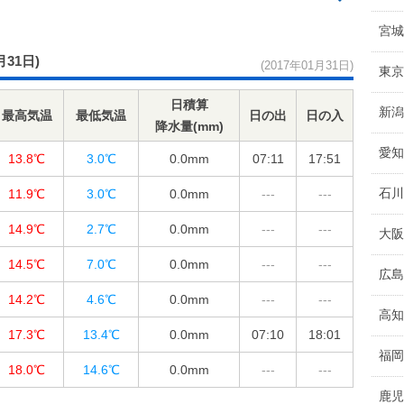
宮城
月31日)
(2017年01月31日)
東京
日積算
新潟
最高気温
最低気温
日の出
日の入
降水量(mm)
愛知
13.8℃
3.0℃
0.0
mm
07:11
17:51
石川
11.9℃
3.0℃
0.0
mm
---
---
14.9℃
2.7℃
0.0
mm
---
---
大阪
14.5℃
7.0℃
0.0
mm
---
---
広島
14.2℃
4.6℃
0.0
mm
---
---
高知
17.3℃
13.4℃
0.0
mm
07:10
18:01
福岡
18.0℃
14.6℃
0.0
mm
---
---
鹿児