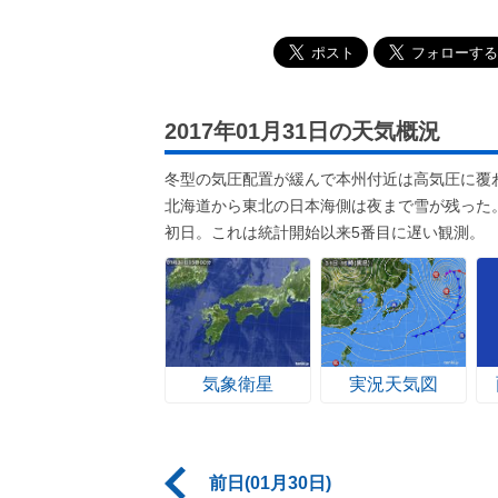
2017年01月31日の天気概況
冬型の気圧配置が緩んで本州付近は高気圧に覆
北海道から東北の日本海側は夜まで雪が残った
初日。これは統計開始以来5番目に遅い観測。
気象衛星
実況天気図
前日(01月30日)