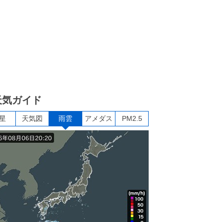
天気ガイド
星
天気図
雨雲
アメダス
PM2.5