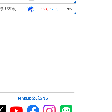
県(那覇市)
32℃
/
29℃
70%
tenki.jp公式SNS