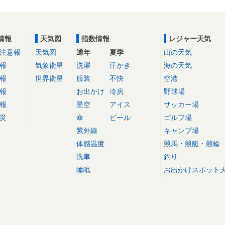
情報
天気図
指数情報
レジャー天気
注意報
天気図
通年
夏季
山の天気
報
気象衛星
洗濯
汗かき
海の天気
報
世界衛星
服装
不快
空港
報
お出かけ
冷房
野球場
報
星空
アイス
サッカー場
災
傘
ビール
ゴルフ場
紫外線
キャンプ場
体感温度
競馬・競艇・競輪
洗車
釣り
睡眠
お出かけスポット