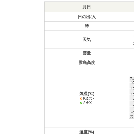
月日
日の出/入
時
天気
雲量
雲底高度
気温(℃)
湿度(%)