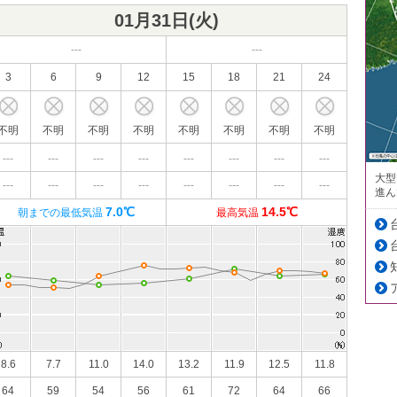
01月31日(
火
)
---
---
3
6
9
12
15
18
21
24
不明
不明
不明
不明
不明
不明
不明
不明
---
---
---
---
---
---
---
---
大型
---
---
---
---
---
---
---
---
進ん
7.0℃
14.5℃
朝までの最低気温
最高気温
8.6
7.7
11.0
14.0
13.2
11.9
12.5
11.8
64
59
54
56
61
72
64
66