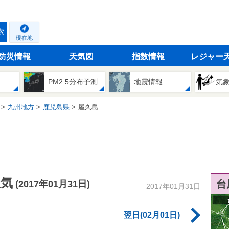
索
現在地
防災情報
天気図
指数情報
レジャー
PM2.5分布予測
地震情報
気
九州地方
鹿児島県
屋久島
天気
台
(2017年01月31日)
2017年01月31日
翌日(02月01日)