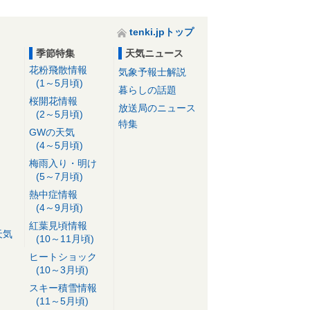
tenki.jpトップ
季節特集
天気ニュース
花粉飛散情報
気象予報士解説
(1～5月頃)
暮らしの話題
桜開花情報
放送局のニュース
(2～5月頃)
特集
GWの天気
(4～5月頃)
梅雨入り・明け
(5～7月頃)
熱中症情報
(4～9月頃)
紅葉見頃情報
天気
(10～11月頃)
ヒートショック
(10～3月頃)
スキー積雪情報
(11～5月頃)