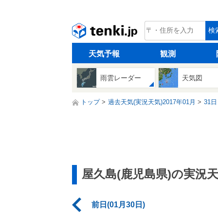
tenki.jp
検
天気予報
観測
雨雲レーダー
天気図
トップ
過去天気(実況天気)2017年01月
31日
屋久島(鹿児島県)の実況
前日(01月30日)