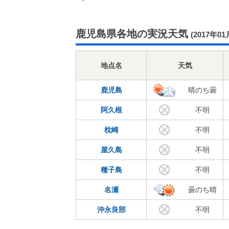
鹿児島県各地の実況天気
(2017年01
地点名
天気
鹿児島
晴のち曇
阿久根
不明
枕崎
不明
屋久島
不明
種子島
不明
名瀬
曇のち晴
沖永良部
不明