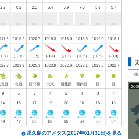
2.2
0.2
2.1
5.4
5.9
7.0
5.9
5.7
---
---
---
---
---
---
---
---
017.6
1019.2
1020.7
1019.3
1018.0
1018.5
1019.0
1018.1
+0.7)
(+1.6)
(+1.5)
(-1.4)
(-1.3)
(+0.5)
(+0.5)
(-0.9)
022.3
1023.9
1025.3
1023.9
1022.6
1023.1
1023.6
1022.7
衛
北北西
北西
西北西
北東
西北西
西南西
西
西
9
5
3
4
2
3
3
4
14
16
17
19
20
16
16
18
49
47
52
56
55
54
54
54
屋久島のアメダス(2017年01月31日)を見る