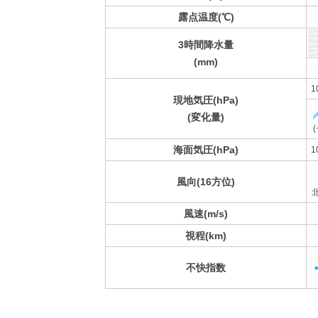
露点温度(℃)
3時間降水量
(mm)
1
現地気圧(hPa)
(変化量)
(
海面気圧(hPa)
1
風向(16方位)
風速(m/s)
視程(km)
不快指数