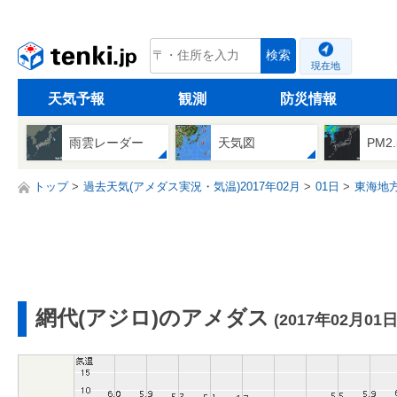
tenki.jp
検索
現在地
天気予報
観測
防災情報
雨雲レーダー
天気図
PM2
トップ
過去天気(アメダス実況・気温)2017年02月
01日
東海地
網代(アジロ)のアメダス
(2017年02月01日