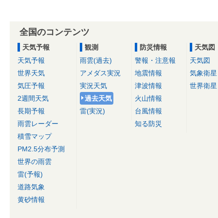
全国のコンテンツ
天気予報
観測
防災情報
天気図
天気予報
雨雲(過去)
警報・注意報
天気図
世界天気
アメダス実況
地震情報
気象衛星
気圧予報
実況天気
津波情報
世界衛星
2週間天気
過去天気
火山情報
長期予報
雷(実況)
台風情報
雨雲レーダー
知る防災
積雪マップ
PM2.5分布予測
世界の雨雲
雷(予報)
道路気象
黄砂情報