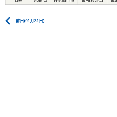
日時
気温(℃)
降水量(mm)
風向(16方位)
風速
前日(01月31日)