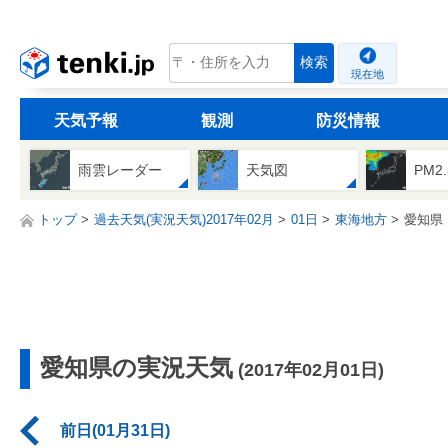
tenki.jp
検索
現在地
天気予報
観測
防災情報
雨雲レーダー
天気図
PM2
トップ
過去天気(実況天気)2017年02月
01日
東海地方
愛知県
愛知県の実況天気
(2017年02月01日)
前日(01月31日)