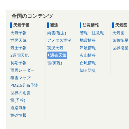
全国のコンテンツ
天気予報
観測
防災情報
天気図
天気予報
雨雲(過去)
警報・注意報
天気図
世界天気
アメダス実況
地震情報
気象衛星
気圧予報
実況天気
津波情報
世界衛星
2週間天気
過去天気
火山情報
長期予報
雷(実況)
台風情報
雨雲レーダー
知る防災
積雪マップ
PM2.5分布予測
世界の雨雲
雷(予報)
道路気象
黄砂情報