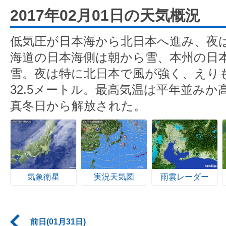
2017年02月01日の天気概況
低気圧が日本海から北日本へ進み、夜
海道の日本海側は朝から雪、本州の日
雪。夜は特に北日本で風が強く、えり
32.5メートル。最高気温は平年並みか
真冬日から解放された。
気象衛星
実況天気図
雨雲レーダー
前日(01月31日)