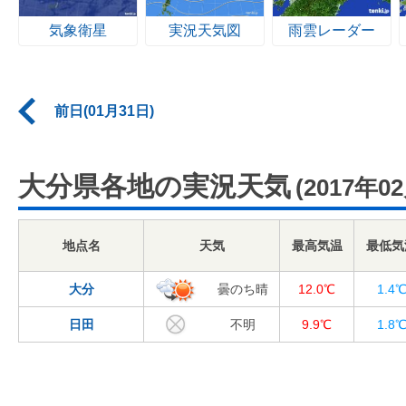
気象衛星
実況天気図
雨雲レーダー
前日(01月31日)
大分県各地の実況天気
(2017年0
地点名
天気
最高気温
最低気
大分
曇のち晴
12.0℃
1.4
日田
不明
9.9℃
1.8