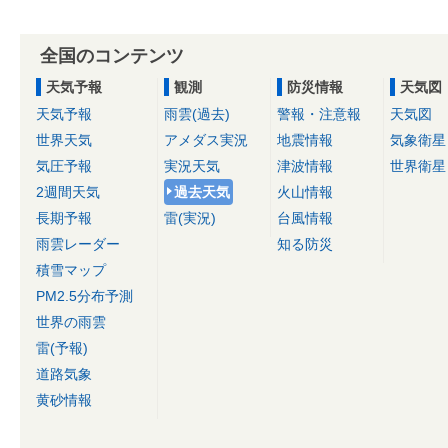
全国のコンテンツ
天気予報
観測
防災情報
天気図
天気予報
雨雲(過去)
警報・注意報
天気図
世界天気
アメダス実況
地震情報
気象衛星
気圧予報
実況天気
津波情報
世界衛星
2週間天気
過去天気
火山情報
長期予報
雷(実況)
台風情報
雨雲レーダー
知る防災
積雪マップ
PM2.5分布予測
世界の雨雲
雷(予報)
道路気象
黄砂情報