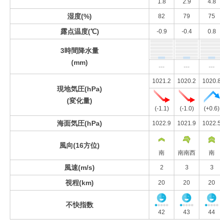
1.8
2.9
4.8
湿度(%)
82
79
75
露点温度(℃)
-0.9
-0.4
0.8
3時間降水量
(mm)
---
---
---
1021.2
1020.2
1020.
現地気圧(hPa)
(変化量)
(-1.1)
(-1.0)
(+0.6)
海面気圧(hPa)
1022.9
1021.9
1022.
風向(16方位)
南
南南西
南
風速(m/s)
2
3
3
視程(km)
20
20
20
不快指数
42
43
44