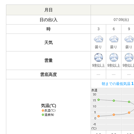
月日
日の出/入
07:09(出)
時
3
6
9
天気
曇り
曇り
曇り
雲量
9割以上
9割以上
9割以
雲底高度
---
---
---
1
朝までの最低気温
気温(℃)