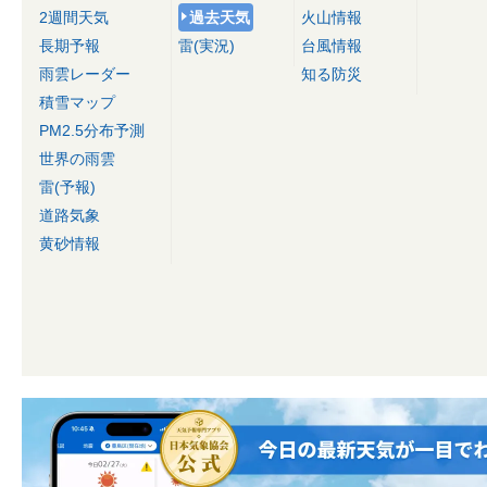
2週間天気
過去天気
火山情報
長期予報
雷(実況)
台風情報
雨雲レーダー
知る防災
積雪マップ
PM2.5分布予測
世界の雨雲
雷(予報)
道路気象
黄砂情報