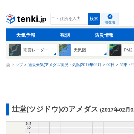
tenki.jp
検索
現在地
天気予報
観測
防災情報
雨雲レーダー
天気図
PM2
トップ
過去天気(アメダス実況・気温)2017年02月
02日
関東・
辻堂(ツジドウ)のアメダス
(2017年02月0