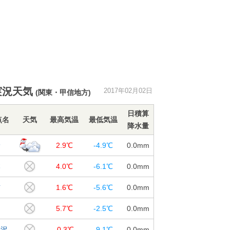
実況天気
2017年02月02日
(関東・甲信地方)
日積算
点名
天気
最高気温
最低気温
降水量
野
2.9℃
-4.9℃
0.0
mm
本
4.0℃
-6.1℃
0.0
mm
訪
1.6℃
-5.6℃
0.0
mm
田
5.7℃
-2.5℃
0.0
mm
井沢
-0.3℃
-9.1℃
0.0
mm