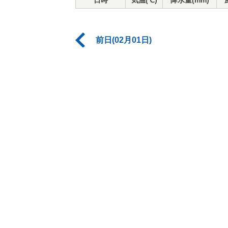
日時
気温(℃)
降水量(mm)
前日(02月01日)