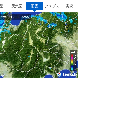
星
天気図
雨雲
アメダス
実況