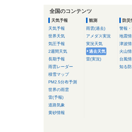
全国のコンテンツ
天気予報
観測
防災
天気予報
雨雲(過去)
警報・
世界天気
アメダス実況
地震情
気圧予報
実況天気
津波情
2週間天気
過去天気
火山情
長期予報
雷(実況)
台風情
雨雲レーダー
知る防
積雪マップ
PM2.5分布予測
世界の雨雲
雷(予報)
道路気象
黄砂情報