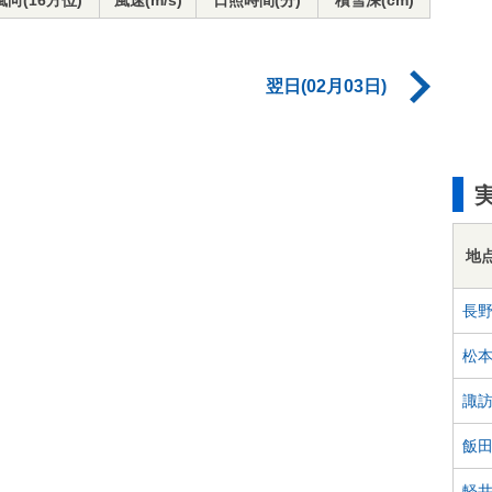
風向(16方位)
風速(m/s)
日照時間(分)
積雪深(cm)
翌日(02月03日)
地
長
松
諏
飯
軽