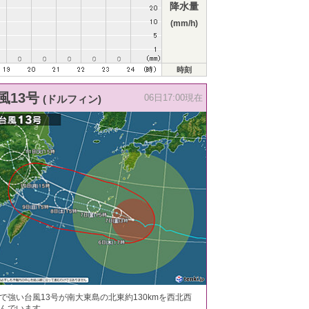
降水量
(mm/h)
時刻
風13号
(ドルフィン)
06日17:00現在
で強い台風13号が南大東島の北東約130kmを西北西
んでいます