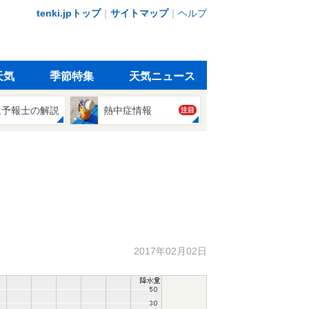
tenki.jpトップ
｜
サイトマップ
｜
ヘルプ
天気
季節特集
天気ニュース
象予報士の解説
熱中症情報
注目
2017年02月02日