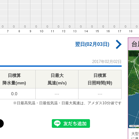
台
翌日(02月03日)
2017年02月02日
日積算
日最大
日積算
降水量(mm)
風速(m/s)
日照時間(時)
0.0
---
---
※日最高気温・日最低気温・日最大風速は、アメダス10分値です
大型
に進