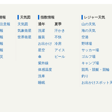
情報
天気図
指数情報
レジャー天気
注意報
天気図
通年
夏季
山の天気
報
気象衛星
洗濯
汗かき
海の天気
報
世界衛星
服装
不快
空港
報
お出かけ
冷房
野球場
報
星空
アイス
サッカー場
災
傘
ビール
ゴルフ場
紫外線
キャンプ場
体感温度
競馬・競艇・競輪
洗車
釣り
睡眠
お出かけスポット