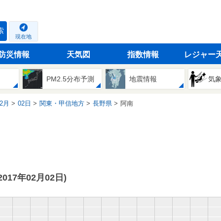
索
現在地
防災情報
天気図
指数情報
レジャー
PM2.5分布予測
地震情報
気
2月
02日
関東・甲信地方
長野県
阿南
(2017年02月02日)