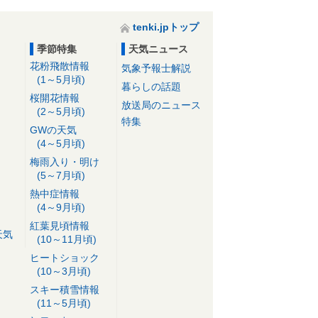
tenki.jpトップ
季節特集
天気ニュース
花粉飛散情報
気象予報士解説
(1～5月頃)
暮らしの話題
桜開花情報
放送局のニュース
(2～5月頃)
特集
GWの天気
(4～5月頃)
梅雨入り・明け
(5～7月頃)
熱中症情報
(4～9月頃)
紅葉見頃情報
天気
(10～11月頃)
ヒートショック
(10～3月頃)
スキー積雪情報
(11～5月頃)