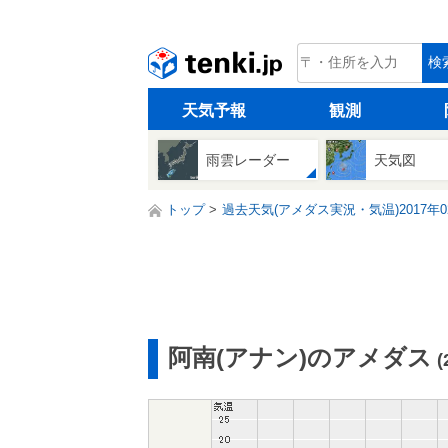
tenki.jp
検
天気予報
観測
雨雲レーダー
天気図
トップ
過去天気(アメダス実況・気温)2017年0
阿南(アナン)のアメダス