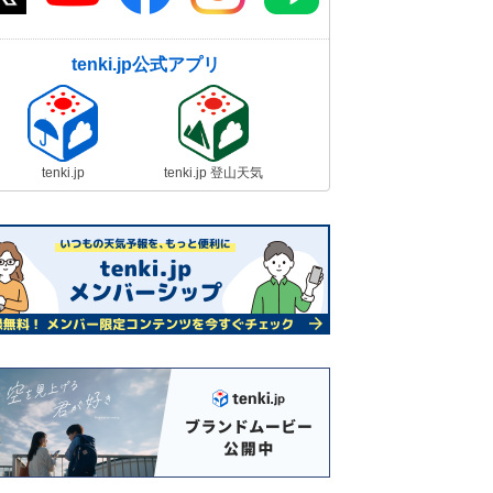
tenki.jp公式アプリ
tenki.jp
tenki.jp 登山天気